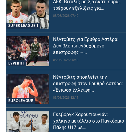
ΑΕΚ: Βιτάλις με 2,5 εκατ. ευρώ,
τρέχουν εξελίξεις για...
03/08/2026 07:40
SUPER LEAGUE 1
Νέντοβιτς για Ερυθρό Αστέρα:
Δεν βλέπω ενδεχόμενο
επιστροφής –...
03/08/2026 00:40
ΕΥΡΩΠΗ
Νέντοβιτς αποκλείει την
επιστροφή στον Ερυθρό Αστέρα:
«Ένιωσα έλλειψη...
03/08/2026 12:11
EUROLEAGUE
Γκεβόργκ Χαρουτιουνιάν:
χάλκινο μετάλλιο στο Παγκόσμιο
Πάλης U17 με...