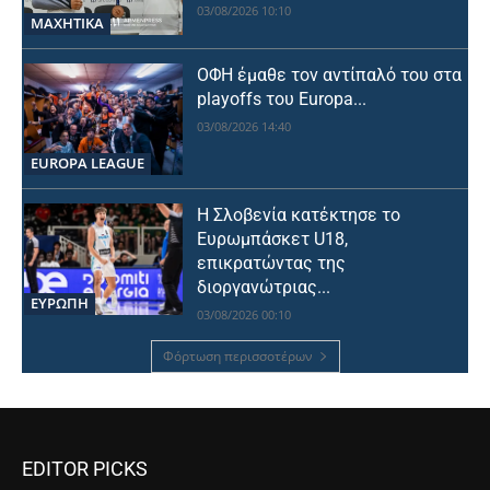
03/08/2026 10:10
ΜΑΧΗΤΙΚΑ
ΟΦΗ έμαθε τον αντίπαλό του στα
playoffs του Europa...
03/08/2026 14:40
EUROPA LEAGUE
Η Σλοβενία κατέκτησε το
Ευρωμπάσκετ U18,
επικρατώντας της
διοργανώτριας...
ΕΥΡΩΠΗ
03/08/2026 00:10
Φόρτωση περισσοτέρων
EDITOR PICKS