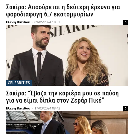
Σακίρα: Αποσύρεται η δεύτερη έρευνα για
φοροδιαφυγή 6,7 εκατομμυρίων
Ελένη Βατίδου
-
09/05/2024 18:32
0
CELEBRITIES
Σακίρα: “Έβαζα την καριέρα μου σε παύση
για να είμαι δίπλα στον Ζεράρ Πικέ”
Ελένη Βατίδου
-
17/03/2024 08:42
0