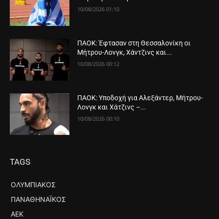
10/08/2026 01:10
ΠΑΟΚ: Έφτασαν στη Θεσσαλονίκη οι
Μήτρου-Λονγκ, Χάντζινς και...
10/08/2026 00:12
ΠΑΟΚ: Υποδοχή για Αλεξάντερ, Μήτρου-
Λονγκ και Χάτζινς –...
10/08/2026 00:10
TAGS
ΟΛΥΜΠΙΑΚΌΣ
ΠΑΝΑΘΗΝΑΪΚΌΣ
ΑΕΚ