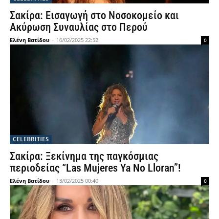
Σακίρα: Εισαγωγή στο Νοσοκομείο και
Ακύρωση Συναυλίας στο Περού
Ελένη Βατίδου
-
16/02/2025 22:52
0
CELEBRITIES
Σακίρα: Ξεκίνημα της παγκόσμιας
περιοδείας “Las Mujeres Ya No Lloran”!
Ελένη Βατίδου
-
13/02/2025 00:40
0