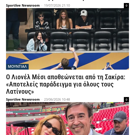
Sportlive Newsroom
-
19/07/2026 21:10
0
ΜΟΥΝΤΙΆΛ
Ο Λιονέλ Μέσι αποθεώνεται από τη Σακίρα:
«Αποτελείς παράδειγμα για όλους τους
Λατίνους»
Sportlive Newsroom
-
23/06/2026 10:48
0