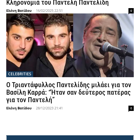
Κληρονομιά του Παντελή Παντελίδη
Ελένη Βατίδου
-
16/02/2025 22:51
0
CELEBRITIES
Ο Τριαντάφυλλος Παντελίδης μιλάει για τον
Βασίλη Καρρά: “Ήταν σαν δεύτερος πατέρας
για τον Παντελή”
Ελένη Βατίδου
-
28/12/2023 21:41
0