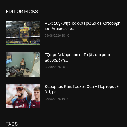
EDITOR PICKS
ΑΕΚ: Συγκινητικό αφιέρωμα σε Κατσούρη
και Λιάκκα στο...
08/08/2026 20:40
Τζέιμι Λι Κομορόσκι: Το βίντεο με τη
μεθυσμένη...
08/08/2026 20:35
Καραμπάο Καπ: Γουέστ Χαμ – Πόρτσμουθ
3-1, με...
08/08/2026 19:10
TAGS