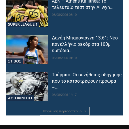
ΑΕΚ – Athens Kallithea: Το
τελευταίο τεστ στην Allwyn...
08/08/2026 08:10
SUPER LEAGUE 1
Δανάη Μπακογιάννη 13.61: Νέο
πανελλήνιο ρεκόρ στα 100μ
εμπόδια...
08/08/2026 01:10
ΣΤΙΒΟΣ
Τούρμπο: Οι συνήθειες οδήγησης
που το καταστρέφουν πρόωρα
–...
08/08/2026 14:17
ΑΥΤΟΚΙΝΗΤΟ
Φόρτωση περισσοτέρων