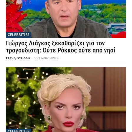
CELEBRITIES
Γιώργος Λιάγκας ξεκαθαρίζει για τον
τραγουδιστή: Ούτε Ρόκκος ούτε από νησί
Ελένη Βατίδου
-
16/12/2025 09:50
CELEBRITIES