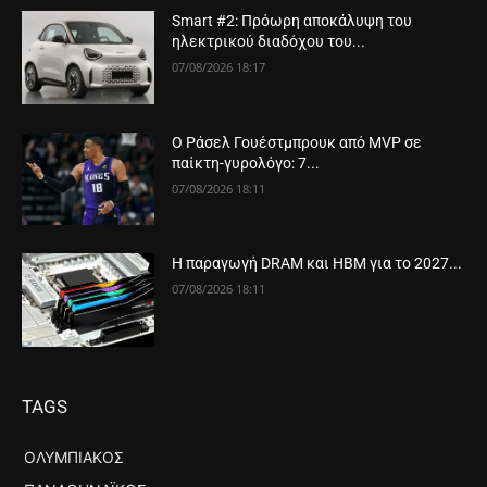
Smart #2: Πρόωρη αποκάλυψη του
ηλεκτρικού διαδόχου του...
07/08/2026 18:17
Ο Ράσελ Γουέστμπρουκ από MVP σε
παίκτη-γυρολόγο: 7...
07/08/2026 18:11
Η παραγωγή DRAM και HBM για το 2027...
07/08/2026 18:11
TAGS
ΟΛΥΜΠΙΑΚΌΣ