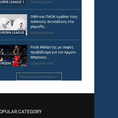
SUPER LEAGUE 1
03/08/2026 08:10
ΟΦΗ και ΠΑΟΚ έμαθαν τους
πιθανούς αντιπάλους στα
playoffs...
EUROPA LEAGUE
03/08/2026 09:40
Ρεάλ Μαδρίτης με σαφές
προβάδισμα για τον Αρμόνι
Μπρουκς...
ΕΥΡΩΠΗ
03/08/2026 10:40
Φόρτωση περισσοτέρων
OPULAR CATEGORY