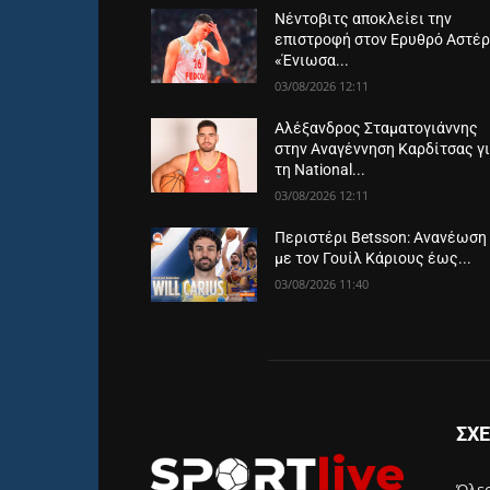
Νέντοβιτς αποκλείει την
επιστροφή στον Ερυθρό Αστέρ
«Ένιωσα...
03/08/2026 12:11
Αλέξανδρος Σταματογιάννης
στην Αναγέννηση Καρδίτσας γ
τη National...
03/08/2026 12:11
Περιστέρι Betsson: Ανανέωση
με τον Γουίλ Κάριους έως...
03/08/2026 11:40
ΣΧΕ
Όλες