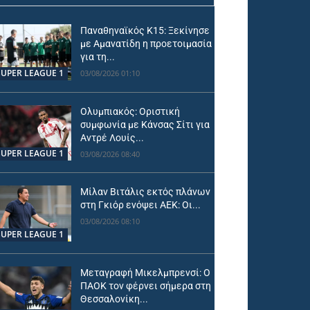
Παναθηναϊκός Κ15: Ξεκίνησε
με Αμανατίδη η προετοιμασία
για τη...
SUPER LEAGUE 1
03/08/2026 01:10
Ολυμπιακός: Οριστική
συμφωνία με Κάνσας Σίτι για
Αντρέ Λουίς...
SUPER LEAGUE 1
03/08/2026 08:40
Μίλαν Βιτάλις εκτός πλάνων
στη Γκιόρ ενόψει ΑΕΚ: Οι...
03/08/2026 08:10
SUPER LEAGUE 1
Μεταγραφή Μικελμπρενσί: Ο
ΠΑΟΚ τον φέρνει σήμερα στη
Θεσσαλονίκη...