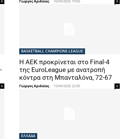
Γιώργος Αριδαίας
-
16/04/2026 19:00
0
0
BASKETBALL CHAMPIONS LEAGUE
Η ΑΕΚ προκρίνεται στο Final-4
-
της EuroLeague με ανατροπή
κόντρα στη Μπανταλόνα, 72-67
Γιώργος Αριδαίας
-
15/04/2026 22:00
0
0
ΕΛΛΑΔΑ