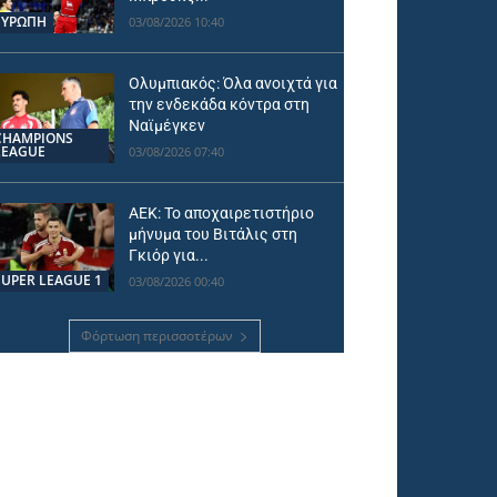
ΕΥΡΩΠΗ
03/08/2026 10:40
Ολυμπιακός: Όλα ανοιχτά για
την ενδεκάδα κόντρα στη
Ναϊμέγκεν
CHAMPIONS
LEAGUE
03/08/2026 07:40
ΑΕΚ: Το αποχαιρετιστήριο
μήνυμα του Βιτάλις στη
Γκιόρ για...
SUPER LEAGUE 1
03/08/2026 00:40
Φόρτωση περισσοτέρων