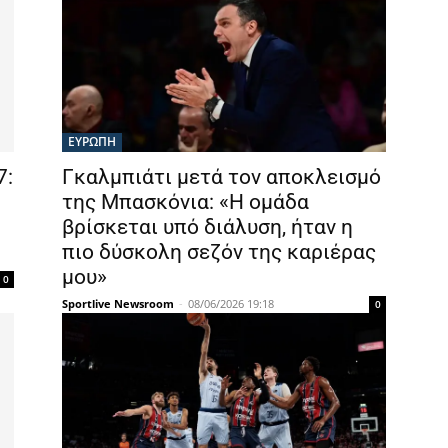
ΕΥΡΩΠΗ
7:
Γκαλμπιάτι μετά τον αποκλεισμό
της Μπασκόνια: «Η ομάδα
βρίσκεται υπό διάλυση, ήταν η
πιο δύσκολη σεζόν της καριέρας
μου»
0
Sportlive Newsroom
-
08/06/2026 19:18
0