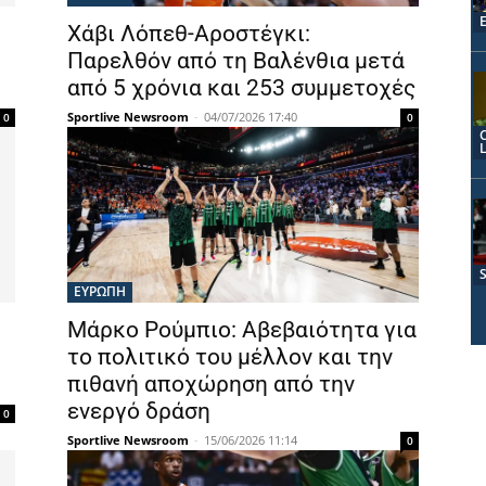
Χάβι Λόπεθ-Αροστέγκι:
Παρελθόν από τη Βαλένθια μετά
από 5 χρόνια και 253 συμμετοχές
Sportlive Newsroom
-
04/07/2026 17:40
0
0
ΕΥΡΩΠΗ
Μάρκο Ρούμπιο: Αβεβαιότητα για
το πολιτικό του μέλλον και την
πιθανή αποχώρηση από την
ενεργό δράση
0
Sportlive Newsroom
-
15/06/2026 11:14
0