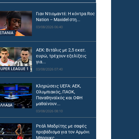
Γιαν Ντιομαντέ: Η κόντρα Roc
Nation – Maxidel στη...
03/08/2026 06:40
ΙΣΠΑΝΙΑ
ΑΕΚ: Βιτάλις με 2,5 εκατ.
ευρώ, τρέχουν εξελίξεις
για...
SUPER LEAGUE 1
03/08/2026 07:40
Κληρώσεις UEFA: ΑΕΚ,
Ολυμπιακός, ΠΑΟΚ,
Παναθηναϊκός και ΟΦΗ
μαθαίνουν...
ΕΛΛΑΔΑ
03/08/2026 08:10
Ρεάλ Μαδρίτης με σαφές
προβάδισμα για τον Αρμόνι
Μπρουκς...