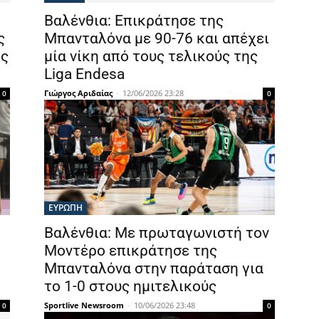
Βαλένθια: Επικράτησε της
ς
Μπανταλόνα με 90-76 και απέχει
ης
μία νίκη από τους τελικούς της
Liga Endesa
Γιώργος Αριδαίας
-
12/06/2026 23:28
0
0
ΕΥΡΩΠΗ
Βαλένθια: Με πρωταγωνιστή τον
Μοντέρο επικράτησε της
Μπανταλόνα στην παράταση για
το 1-0 στους ημιτελικούς
Sportlive Newsroom
-
10/06/2026 23:48
0
0