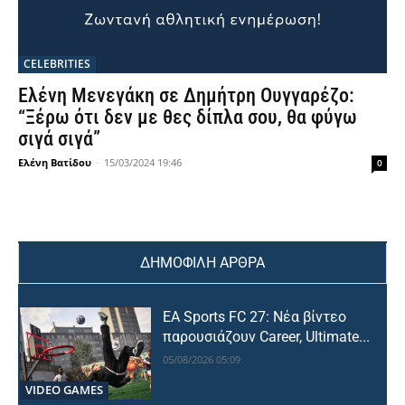
CELEBRITIES
Ελένη Μενεγάκη σε Δημήτρη Ουγγαρέζο:
“Ξέρω ότι δεν με θες δίπλα σου, θα φύγω
σιγά σιγά”
Ελένη Βατίδου
-
15/03/2024 19:46
0
ΔΗΜΟΦΙΛΗ ΑΡΘΡΑ
EA Sports FC 27: Νέα βίντεο
παρουσιάζουν Career, Ultimate...
05/08/2026 05:09
VIDEO GAMES