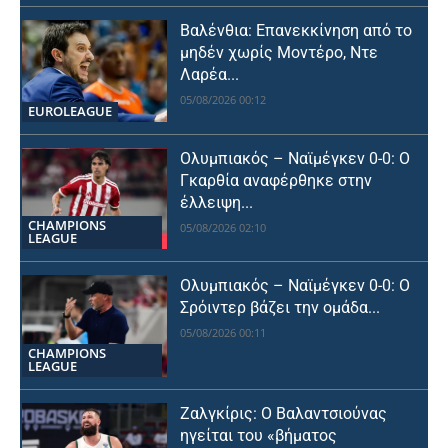
Βαλένθια: Επανεκκίνηση από το
μηδέν χωρίς Μοντέρο, Ντε
Λαρέα...
05/08/2026 00:12
EUROLEAGUE
Ολυμπιακός – Ναϊμέγκεν 0-0: Ο
Γκαρθία αναφέρθηκε στην
έλλειψη...
CHAMPIONS
05/08/2026 02:10
LEAGUE
Ολυμπιακός – Ναϊμέγκεν 0-0: Ο
Σρόιντερ βάζει την ομάδα...
05/08/2026 00:11
CHAMPIONS
LEAGUE
Ζαλγκίρις: Ο Βαλαντσιούνας
ηγείται του «βήματος