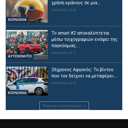
χρήση κράνους σε μια...
04/08/2026 12:35
ΚΟΙΝΩΝΙΑ
Το smart #2 αποκαλύπτεται
μέσω τοιχογραφιών ενόψει της
παγκόσμιας...
04/08/2026 14:17
ΑΥΤΟΚΙΝΗΤΟ
26χρονος Αφγανός: Το βίντεο
που τον δείχνει να μεταφέρει...
04/08/2026 04:35
ΚΟΙΝΩΝΙΑ
Φόρτωση περισσοτέρων