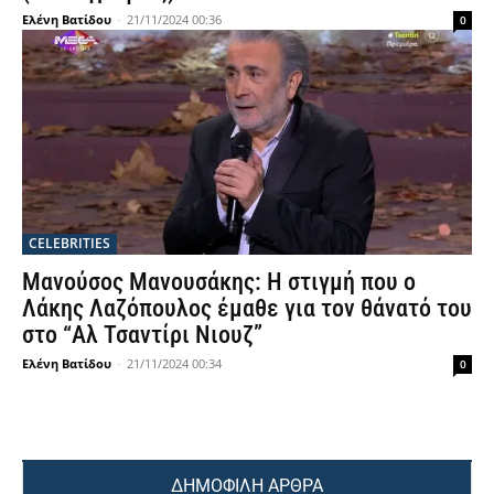
Ελένη Βατίδου
-
21/11/2024 00:36
0
CELEBRITIES
Μανούσος Μανουσάκης: Η στιγμή που ο
Λάκης Λαζόπουλος έμαθε για τον θάνατό του
στο “Αλ Τσαντίρι Νιουζ”
Ελένη Βατίδου
-
21/11/2024 00:34
0
ΔΗΜΟΦΙΛΗ ΑΡΘΡΑ