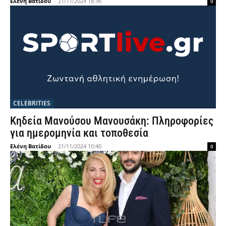
Ελένη Βατίδου
-
21/11/2024 18:36
0
CELEBRITIES
Κηδεία Μανούσου Μανουσάκη: Πληροφορίες
για ημερομηνία και τοποθεσία
Ελένη Βατίδου
-
21/11/2024 10:40
0