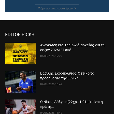
Φόρτωση περισσοτέρων
EDITOR PICKS
Ανανέωση εισιτηρίων διαρκείας για τη
σεζόν 2026/27 από...
04/08/2026 17:27
Βασίλης Σκροπολίθας: Θετικό το
πρόσημο για την Εθνική...
04/08/2026 16:42
Ο Νίκος Δέλγας (22χρ., 1.91μ.) είναι η
πρώτη...
04/08/2026 16:42