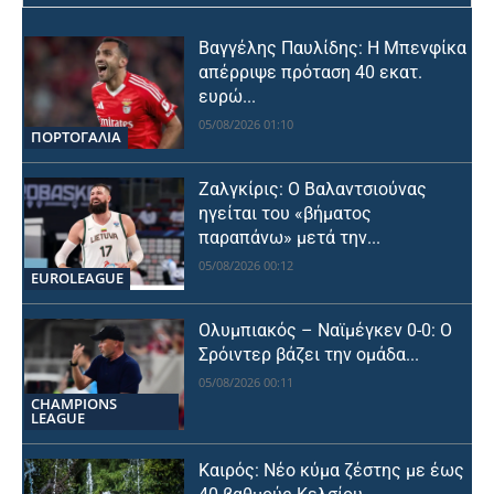
Βαγγέλης Παυλίδης: Η Μπενφίκα
απέρριψε πρόταση 40 εκατ.
ευρώ...
05/08/2026 01:10
ΠΟΡΤΟΓΑΛΙΑ
Ζαλγκίρις: Ο Βαλαντσιούνας
ηγείται του «βήματος
παραπάνω» μετά την...
05/08/2026 00:12
EUROLEAGUE
Ολυμπιακός – Ναϊμέγκεν 0-0: Ο
Σρόιντερ βάζει την ομάδα...
05/08/2026 00:11
CHAMPIONS
LEAGUE
Καιρός: Νέο κύμα ζέστης με έως