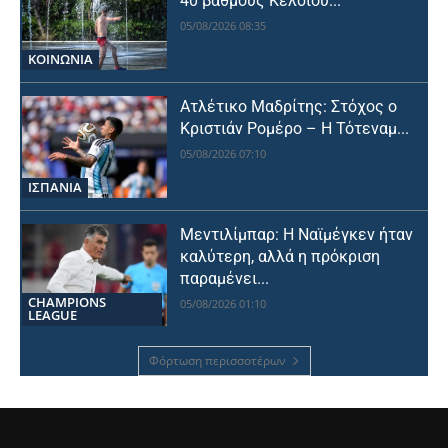
40 βαθμούς Κελσίου...
05/08/2026 08:35
ΚΟΙΝΩΝΙΑ
Ατλέτικο Μαδρίτης: Στόχος ο
Κριστιάν Ρομέρο – Η Τότεναμ...
05/08/2026 07:10
ΙΣΠΑΝΙΑ
Μεντιλίμπαρ: Η Ναϊμέγκεν ήταν
καλύτερη, αλλά η πρόκριση
παραμένει...
CHAMPIONS
05/08/2026 01:10
LEAGUE
Φόρτωση περισσοτέρων