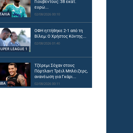
Γιουβέντους: 38 εκατ.
ευρώ...
ΙΤΑΛΙΑ
02/08/2026 00:10
ΟΦΗ ηττήθηκε 2-1 από τη
Βίλεμ: Ο Χρήστος Κόντης...
02/08/2026 01:40
SUPER LEAGUE 1
Τζέρεμι Σόχαν στους
Πόρτλαντ Τρέιλ Μπλέιζερς,
ανανέωση για Γκάρι...
NBA
02/08/2026 00:11