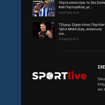
Πόρτο κατέκτησε το 26ο Σούπ
Καπ Πορτογαλίας με...
02/08/2026 00:40
Τζέρεμι Σόχαν στους Πόρτλαν
Τρέιλ Μπλέιζερς, ανανέωση
για...
02/08/2026 00:11
ΣΧΕ
Όλες
Ενημ
και 