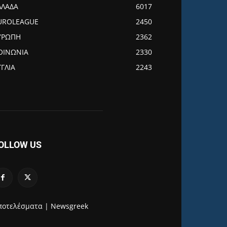
ΛΛΑΔΑ
6017
UROLEAGUE
2450
ΥΡΩΠΗ
2362
ΟΙΝΩΝΙΑ
2330
ΓΓΛΙΑ
2243
OLLOW US
ποτελέσματα |
Newsgreek