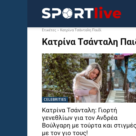
Sportli
Ετικέτες
Κατρίνα Τσάνταλη Παιδί
Κατρίνα Τσάνταλη Παι
CELEBRITIES
Κατρίνα Τσάνταλη: Γιορτή
γενεθλίων για τον Ανδρέα
Βούλγαρη με τούρτα και στιγμέ
με τον γιο τους!