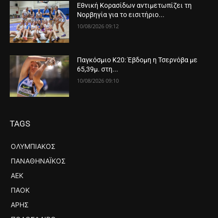
Εθνική Κορασίδων αντιμετωπίζει τη
Νορβηγία για το εισιτήριο...
10/08/2026 09:12
Παγκόσμιο Κ20: Έβδομη η Τσερνόβα με
65,39μ. στη...
10/08/2026 09:10
TAGS
ΟΛΥΜΠΙΑΚΌΣ
ΠΑΝΑΘΗΝΑΪΚΌΣ
ΑΕΚ
ΠΑΟΚ
ΆΡΗΣ