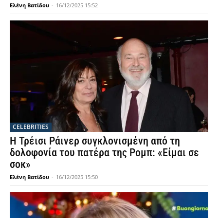
Ελένη Βατίδου
-
16/12/2025 15:52
CELEBRITIES
Η Τρέισι Ράινερ συγκλονισμένη από τη
δολοφονία του πατέρα της Ρομπ: «Είμαι σε
σοκ»
Ελένη Βατίδου
-
16/12/2025 15:50