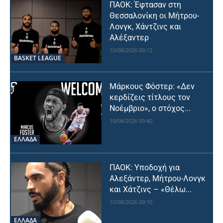
ΠΑΟΚ: Έφτασαν στη
Θεσσαλονίκη οι Μήτρου-
Λονγκ, Χάντζινς και
Αλέξαντερ
10/08/2026 00:12
BASKET LEAGUE
Μάρκους Φόστερ: «Δεν
κερδίζεις τίτλους τον
Νοέμβριο», ο στόχος...
10/08/2026 09:40
ΕΛΛΑΔΑ
ΠΑΟΚ: Υποδοχή για
Αλεξάντερ, Μήτρου-Λονγκ
και Χάτζινς – «Θέλω...
10/08/2026 00:10
ΕΛΛΑΔΑ