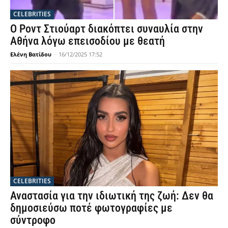
CELEBRITIES
Ο Ροντ Στιούαρτ διακόπτει συναυλία στην
Αθήνα λόγω επεισοδίου με θεατή
Ελένη Βατίδου
-
16/12/2025 17:52
CELEBRITIES
Αναστασία για την ιδιωτική της ζωή: Δεν θα
δημοσιεύσω ποτέ φωτογραφίες με
σύντροφο