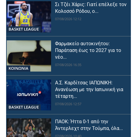
Σι Τζέι Χάρις: Γιατί επέλεξε τον
Κολοσσό Ρόδου, ο...
07/08/2026 12:12
BASKET LEAGUE
Φαρμακείο αυτοκινήτου:
Παράταση έως το 2027 για το
νέο...
07/08/2026 16:35
ΚΟΙΝΩΝΙΑ
Α.Σ. Καρδίτσας ΙΑΠΩΝΙΚΗ:
Ανανέωση με την Ιαπωνική για
τέταρτη...
07/08/2026 12:57
BASKET LEAGUE
ΠΑΟΚ: Ήττα 0-1 από την
Άντερλεχτ στην Τούμπα, όλα...
07/08/2026 10:40