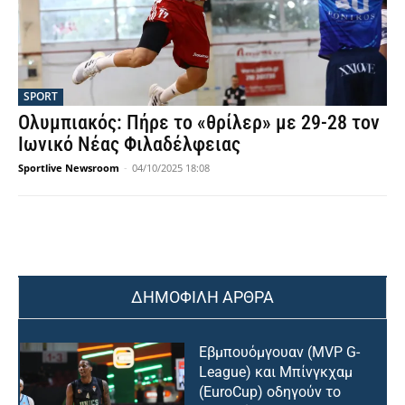
SPORT
Ολυμπιακός: Πήρε το «θρίλερ» με 29-28 τον
Ιωνικό Νέας Φιλαδέλφειας
Sportlive Newsroom
-
04/10/2025 18:08
ΔΗΜΟΦΙΛΗ ΑΡΘΡΑ
Εβμπουόμγουαν (MVP G-
League) και Μπίνγκχαμ
(EuroCup) οδηγούν το