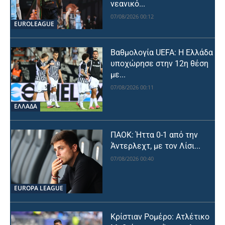
νεανικό...
07/08/2026 00:12
EUROLEAGUE
Βαθμολογία UEFA: Η Ελλάδα
υποχώρησε στην 12η θέση
με...
07/08/2026 00:11
ΕΛΛΑΔΑ
ΠΑΟΚ: Ήττα 0-1 από την
Άντερλεχτ, με τον Λίσι...
07/08/2026 00:40
EUROPA LEAGUE
Κρίστιαν Ρομέρο: Ατλέτικο