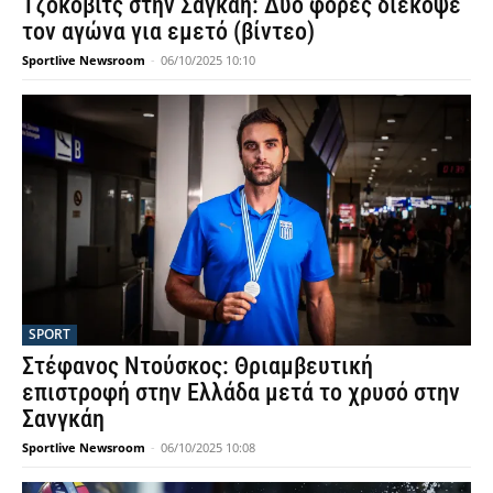
Τζόκοβιτς στην Σαγκάη: Δύο φορές διέκοψε
τον αγώνα για εμετό (βίντεο)
Sportlive Newsroom
-
06/10/2025 10:10
SPORT
Στέφανος Ντούσκος: Θριαμβευτική
επιστροφή στην Ελλάδα μετά το χρυσό στην
Σανγκάη
Sportlive Newsroom
-
06/10/2025 10:08