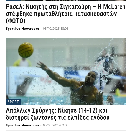
Ράσελ: Νικητής στη Σιγκαπούρη – Η McLaren
στέφθηκε πρωταθλήτρια κατασκευαστών
(ΦΩΤΟ)
Sportlive Newsroom
-
05/10/2025 18:06
SPORT
Απόλλων Σμύρνης: Νίκησε (14-12) και
διατηρεί ζωντανές τις ελπίδες ανόδου
Sportlive Newsroom
-
05/10/2025 02:06