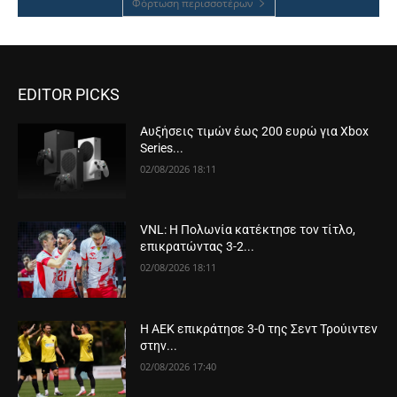
Φόρτωση περισσοτέρων
EDITOR PICKS
Αυξήσεις τιμών έως 200 ευρώ για Xbox
Series...
02/08/2026 18:11
VNL: Η Πολωνία κατέκτησε τον τίτλο,
επικρατώντας 3-2...
02/08/2026 18:11
Η ΑΕΚ επικράτησε 3-0 της Σεντ Τρούιντεν
στην...
02/08/2026 17:40