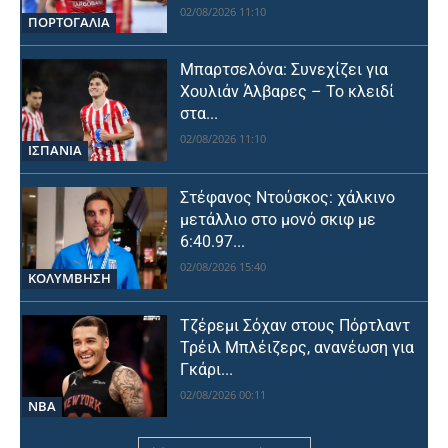
02/08/2026 11:10
ΠΟΡΤΟΓΑΛΙΑ
Μπαρτσελόνα: Συνεχίζει για
Χουλιάν Άλβαρες – Το κλειδί
στα...
02/08/2026 11:10
ΙΣΠΑΝΙΑ
Στέφανος Ντούσκος: χάλκινο
μετάλλιο στο μονό σκιφ με
6:40.97...
02/08/2026 15:40
ΚΟΛΥΜΒΗΣΗ
Τζέρεμι Σόχαν στους Πόρτλαντ
Τρέιλ Μπλέιζερς, ανανέωση για
Γκάρι...
02/08/2026 00:11
NBA