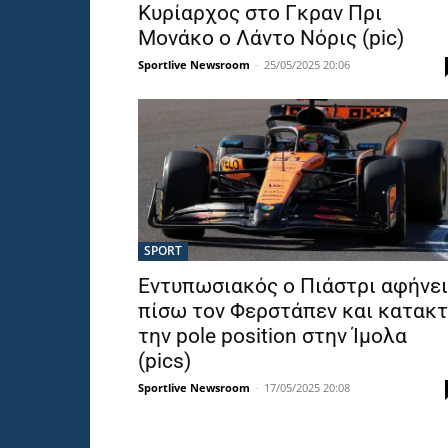
Κυρίαρχος στο Γκραν Πρι
Μονάκο ο Λάντο Νόρις (pic)
Sportlive Newsroom
-
25/05/2025 20:06
SPORT
Εντυπωσιακός ο Πιάστρι αφήνει
πίσω τον Φερστάπεν και κατακ
την pole position στην Ίμολα
(pics)
Sportlive Newsroom
-
17/05/2025 20:08