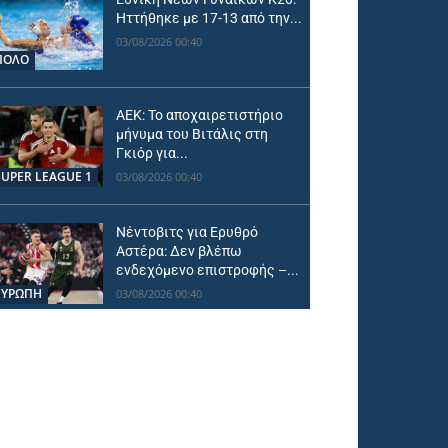
Ηττήθηκε με 17-13 από την...
03/08/2026 00:40
ΠΟΛΟ
ΑΕΚ: Το αποχαιρετιστήριο
μήνυμα του Βιτάλις στη
Γκιόρ για...
SUPER LEAGUE 1
03/08/2026 00:40
Νέντοβιτς για Ερυθρό
Αστέρα: Δεν βλέπω
ενδεχόμενο επιστροφής –...
ΕΥΡΩΠΗ
03/08/2026 00:40