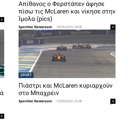
Απίθανος ο Φερστάπεν άφησε
πίσω τις McLaren και νίκησε στην
Ίμολα (pics)
0
Sportlive Newsroom
-
18/05/2025 18:06
0
SPORT
Πιάστρι και McLaren κυριαρχούν
τά
στο Μπαχρέιν
Sportlive Newsroom
-
13/04/2025 20:08
0
0