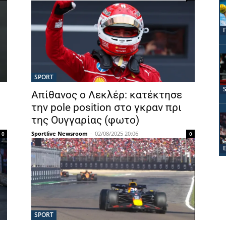
SPORT
Απίθανος ο Λεκλέρ: κατέκτησε
την pole position στο γκραν πρι
της Ουγγαρίας (φωτο)
Sportlive Newsroom
-
02/08/2025 20:06
0
0
SPORT