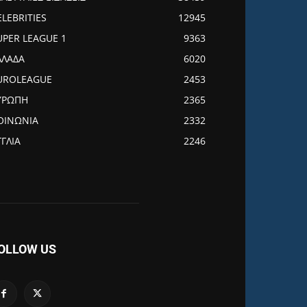
ELEBRITIES
12945
UPER LEAGUE 1
9363
ΛΛΑΔΑ
6020
UROLEAGUE
2453
ΥΡΩΠΗ
2365
ΟΙΝΩΝΙΑ
2332
ΓΓΛΙΑ
2246
OLLOW US