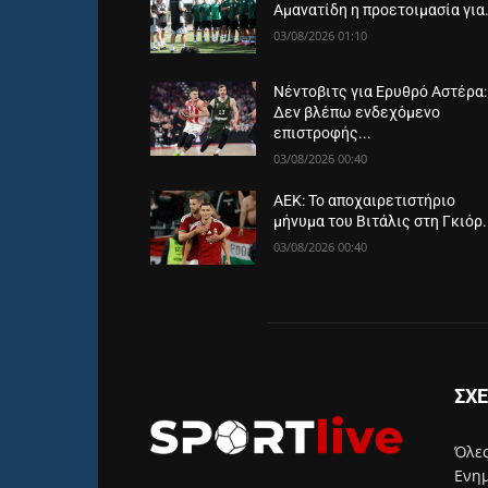
Αμανατίδη η προετοιμασία για.
03/08/2026 01:10
Νέντοβιτς για Ερυθρό Αστέρα:
Δεν βλέπω ενδεχόμενο
επιστροφής...
03/08/2026 00:40
ΑΕΚ: Το αποχαιρετιστήριο
μήνυμα του Βιτάλις στη Γκιόρ.
03/08/2026 00:40
ΣΧΕ
Όλες
Ενημ