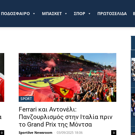
ve.gr
ΠΟΔΟΣΦΑΙΡΟ
ΜΠΑΣΚΕΤ
ΣΠΟΡ
ΠΡΩΤΟΣΕΛΙΔΑ
SPORT
Ferrari και Αντονέλι:
α
Πανζουρλισμός στην Ιταλία πριν
το Grand Prix της Μόντσα
Sportlive Newsroom
-
03/09/2025 18:06
0
0