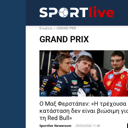
Sportli
Ετικέτες
GRAND PRIX
GRAND PRIX
F1
Ο Μαξ Φερστάπεν: «Η τρέχουσα
κατάσταση δεν είναι βιώσιμη γι
τη Red Bull»
Sportlive Newsroom
-
29/03/2026 11:48