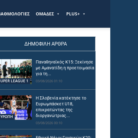
ΒΑΘΜΟΛΟΓΙΕΣ
ΟΜΑΔΕΣ
PLUS+
ΔΗΜΟΦΙΛΗ ΑΡΘΡΑ
Παναθηναϊκός Κ15: Ξεκίνησε
με Αμανατίδη η προετοιμασία
για τη...
SUPER LEAGUE 1
03/08/2026 01:10
Η Σλοβενία κατέκτησε το
Ευρωμπάσκετ U18,
επικρατώντας της
διοργανώτριας...
ΕΥΡΩΠΗ
03/08/2026 00:10
Εθνική Νέων Γυναικών Κ20: