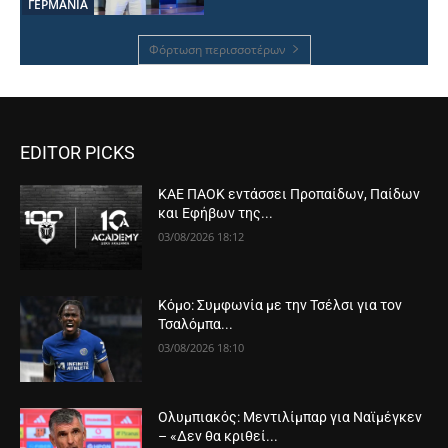
ΓΕΡΜΑΝΙΑ
Φόρτωση περισσοτέρων
EDITOR PICKS
ΚΑΕ ΠΑΟΚ εντάσσει Προπαίδων, Παίδων
και Εφήβων της...
03/08/2026 18:12
Κόμο: Συμφωνία με την Τσέλσι για τον
Τσαλόμπα...
03/08/2026 18:10
Ολυμπιακός: Μεντιλίμπαρ για Ναϊμέγκεν
– «Δεν θα κριθεί...