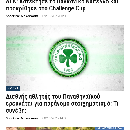
ΑΕΚ: Κατέκτησε το Βαλκανικό Κύπελλο και
προκρίθηκε στο Challenge Cup
Sportlive Newsroom
-
09/10/2025 00:06
SPORT
Διεθνής αθλητής του Παναθηναϊκού
ερευνάται για παράνομο στοιχηματισμό: Τι
συνέβη;
Sportlive Newsroom
-
08/10/2025 14:06