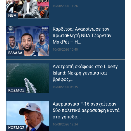
10/08/2026 11:26
NBA
Καρδίτσα: Ανακοίνωσε τον
πρωταθλητή NBA Τζόρνταν
ΜακΡέι – Η...
10/08/2026 10:40
ΕΛΛΑΔΑ
Ανατροπή σκάφους στο Liberty
Island: Νεκρή γυναίκα και
βρέφος,...
10/08/2026 08:35
ΚΟΣΜΟΣ
Αμερικανικά F-16 αναχαίτισαν
δύο πολιτικά αεροσκάφη κοντά
στο γήπεδο...
10/08/2026 12:34
ΚΟΣΜΟΣ