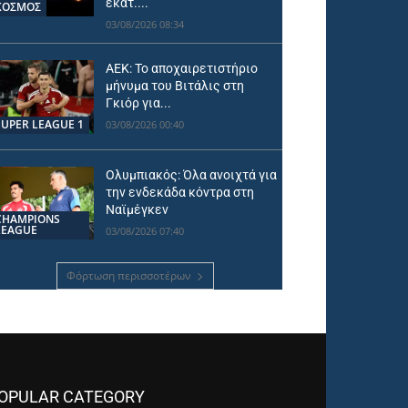
εκατ....
ΚΟΣΜΟΣ
03/08/2026 08:34
ΑΕΚ: Το αποχαιρετιστήριο
μήνυμα του Βιτάλις στη
Γκιόρ για...
SUPER LEAGUE 1
03/08/2026 00:40
Ολυμπιακός: Όλα ανοιχτά για
την ενδεκάδα κόντρα στη
Ναϊμέγκεν
CHAMPIONS
LEAGUE
03/08/2026 07:40
Φόρτωση περισσοτέρων
OPULAR CATEGORY