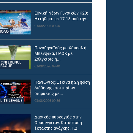
Εθνική Νέων Γυναικών Κ20:
Ηττήθηκε με 17-13 από την...
03/08/2026 00:40
ΠΟΛΟ
Παναθηναϊκός με Χάποελ ή
Μπενφίκα, ΠΑΟΚ με
Ζάλγκιρις ή...
CONFERENCE
LEAGUE
03/08/2026 09:40
Πανιώνιος: Ξεκινά η 2η φάση
διάθεσης εισιτηρίων
διαρκείας με...
ELITE LEAGUE
03/08/2026 09:56
Δασικές πυρκαγιές στην
Ουάσινγκτον: Κατάσταση
έκτακτης ανάγκης, 1,2