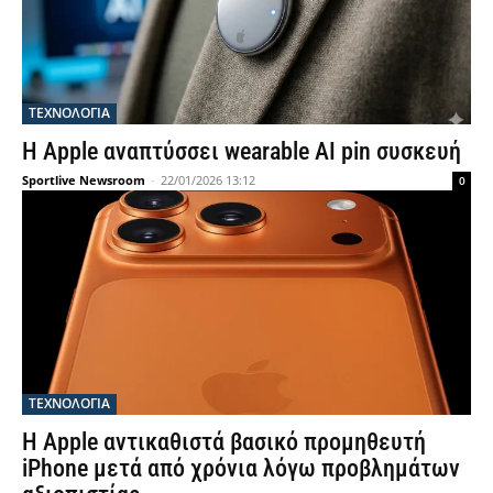
ΤΕΧΝΟΛΟΓΙΑ
Η Apple αναπτύσσει wearable AI pin συσκευή
Sportlive Newsroom
-
22/01/2026 13:12
0
ΤΕΧΝΟΛΟΓΙΑ
Η Apple αντικαθιστά βασικό προμηθευτή
iPhone μετά από χρόνια λόγω προβλημάτων