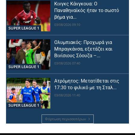
Κινγκς Κάνγκουα: Ο
Παναθηναϊκός ήταν το σωστό
βήμα για...
03/08/2026 09:10
SUPER LEAGUE 1
Ολυμπιακός: Προχωρά για
Μπραγκάνσα, εξετάζει και
Βινίσιους Σόουζα –...
03/08/2026 07:40
SUPER LEAGUE 1
Ατρόμητος: Μετατίθεται στις
17:30 το φιλικό με τη Σταλ...
03/08/2026 11:40
SUPER LEAGUE 1
Φόρτωση περισσοτέρων