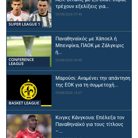
τρέχουν εξελίξεις για...
03/08/2026 07:40
SUPER LEAGUE 1
Παναθηναϊκός με Χάποελ ή
Μπενφίκα, ΠΑΟΚ με Ζάλγκιρις
ή...
CONFERENCE
03/08/2026 09:40
LEAGUE
Μαρούσι: Αναμένει την απάντηση
της ΕΟΚ για τη συμμετοχή...
03/08/2026 14:27
BASKET LEAGUE
Κινγκς Κάνγκουα: Επέλεξα τον
Παναθηναϊκό για τους τίτλους
–...