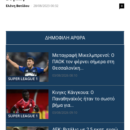
Ελένη Βατίδου
-
28/08/2023 00:32
0
ΔΗΜΟΦΙΛΗ ΑΡΘΡΑ
Μεταγραφή Μικελμπρενσί: Ο
ΠΑΟΚ τον φέρνει σήμερα στη
Θεσσαλονίκη...
03/08/2026 08:10
SUPER LEAGUE 1
Κινγκς Κάνγκουα: Ο
Παναθηναϊκός ήταν το σωστό
βήμα για...
03/08/2026 09:10
SUPER LEAGUE 1
ΑΕΚ: Βιτάλις με 2,5 εκατ. ευρώ,