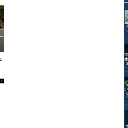
α
ι
0