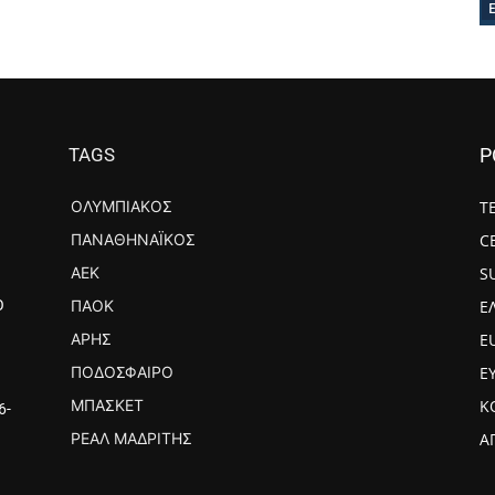
TAGS
P
ΟΛΥΜΠΙΑΚΌΣ
Τ
ΠΑΝΑΘΗΝΑΪΚΌΣ
C
ΑΕΚ
S
ΠΑΟΚ
Ε
Ο
ΆΡΗΣ
E
ΠΟΔΌΣΦΑΙΡΟ
Ε
ΜΠΆΣΚΕΤ
Κ
6-
ΡΕΆΛ ΜΑΔΡΊΤΗΣ
Α