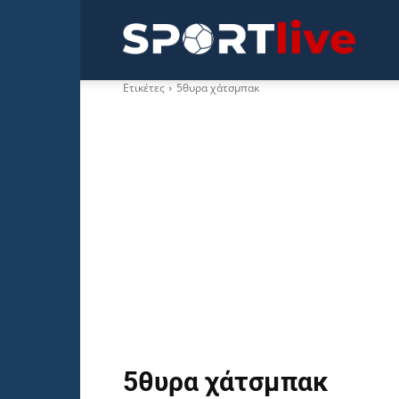
Sportli
Ετικέτες
5θυρα χάτσμπακ
5θυρα χάτσμπακ