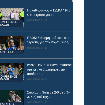
Παναθηναϊκός – ΤΣΣΚΑ 1948:
Ο Νίστρουπ για το 1-1...
06/08/2026 01:10
CONFERENCE
LEAGUE
ΠΑΟΚ: Επίσημη πρόταση στη
Σίριους για τον Ρόμπι Ούρε,...
06/08/2026 01:40
SUPER LEAGUE 1
Ινιάκι Πένια: Ο Παναθηναϊκός
πρέπει να διατηρήσει την
απόδοση...
CONFERENCE
LEAGUE
06/08/2026 00:10
Σάκκαρη: Νίκη με 2-0 σετ (6-
3, 6-2) επί της...
06/08/2026 01:10
ΤΕΛΕΥΤΑΙΕΣ