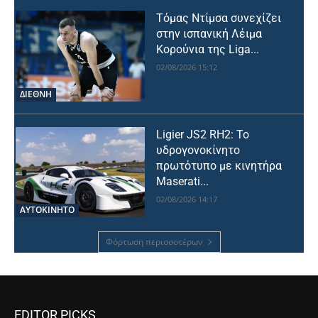
Τόμας Ντίμσα συνεχίζει
στην ισπανική Λέιμα
Κορούνια της Liga...
02/08/2026 15:12
ΔΙΕΘΝΗ
Ligier JS2 RH2: Το
υδρογονοκίνητο
πρωτότυπο με κινητήρα
Maserati...
02/08/2026 14:17
ΑΥΤΟΚΙΝΗΤΟ
Φόρτωση περισσοτέρων
EDITOR PICKS