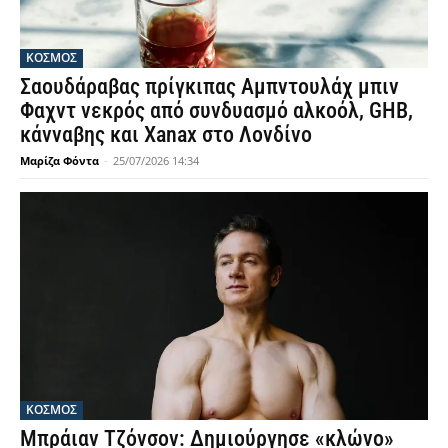
ΚΟΣΜΟΣ
Σαουδάραβας πρίγκιπας Αμπντουλάχ μπιν
Φαχντ νεκρός από συνδυασμό αλκοόλ, GHB,
κάνναβης και Xanax στο Λονδίνο
Μαρίζα Φόντα
-
25/07/2026 14:34
ΚΟΣΜΟΣ
Μπράιαν Τζόνσον: Δημιούργησε «κλώνο»