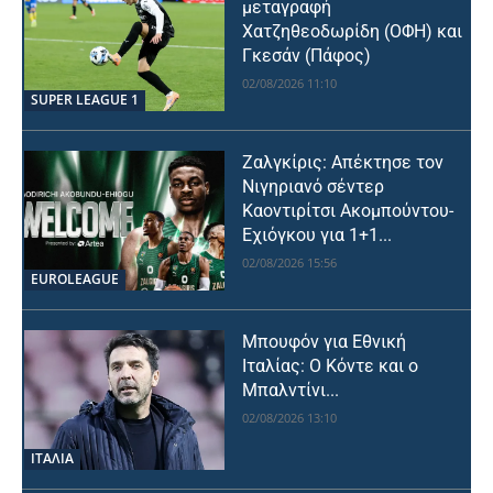
μεταγραφή
Χατζηθεοδωρίδη (ΟΦΗ) και
Γκεσάν (Πάφος)
02/08/2026 11:10
SUPER LEAGUE 1
Ζαλγκίρις: Απέκτησε τον
Νιγηριανό σέντερ
Καοντιρίτσι Ακομπούντου-
Εχιόγκου για 1+1...
02/08/2026 15:56
EUROLEAGUE
Μπουφόν για Εθνική
Ιταλίας: Ο Κόντε και ο
Μπαλντίνι...
02/08/2026 13:10
ΙΤΑΛΙΑ