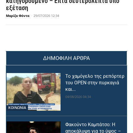
κατηγορούμενο – Επτά δευτερόλεπτα υπό
εξέταση
Μαρίζα Φόντα
-
29/07/2026 12:34
ΔΗΜΟΦΙΛΗ ΑΡΘΡΑ
Το χαμόγελο της ρεπόρτερ
του OPEN στην πυρκαγιά
και...
04/08/2026 04:34
ΚΟΙΝΩΝΙΑ
Φακούντο Καμπάτσο: Η
αποκάλυψη για το ύψος –