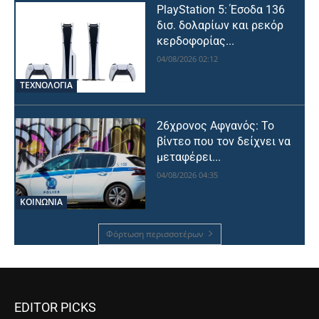
PlayStation 5: Έσοδα 136
δισ. δολαρίων και ρεκόρ
κερδοφορίας...
04/08/2026 02:12
ΤΕΧΝΟΛΟΓΙΑ
26χρονος Αφγανός: Το
βίντεο που τον δείχνει να
μεταφέρει...
04/08/2026 04:35
ΚΟΙΝΩΝΙΑ
Φόρτωση περισσοτέρων
EDITOR PICKS