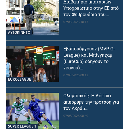
Διαβατήριο μπαταριών:
Υποχρεωτικό στην ΕΕ από
τον Φεβρουάριο του...
07/08/2026 10:17
ΑΥΤΟΚΙΝΗΤΟ
Εβμπουόμγουαν (MVP G-
League) και Μπίνγκχαμ
(EuroCup) οδηγούν το
νεανικό...
07/08/2026 00:12
EUROLEAGUE
Ολυμπιακός: Η Λέφσκι
απέρριψε την πρόταση για
τον Ακράμ...
07/08/2026 00:40
SUPER LEAGUE 1