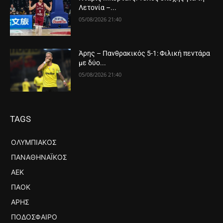
Λετονία –...
05/08/2026 21:40
Άρης – Πανθρακικός 5-1: Φιλική πεντάρα
με δύο...
05/08/2026 21:40
TAGS
ΟΛΥΜΠΙΑΚΌΣ
ΠΑΝΑΘΗΝΑΪΚΌΣ
ΑΕΚ
ΠΑΟΚ
ΆΡΗΣ
ΠΟΔΌΣΦΑΙΡΟ