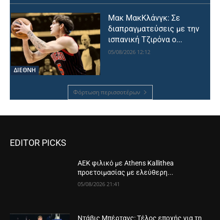
Μακ ΜακΚλάνγκ: Σε
διαπραγματεύσεις με την
ισπανική Τζιρόνα ο...
05/08/2026 12:12
ΔΙΕΘΝΗ
Φόρτωση περισσοτέρων
EDITOR PICKS
AEK φιλικό με Athens Kallithea
προετοιμασίας με ελεύθερη...
05/08/2026 21:41
Ντάβις Μπέρτανς: Τέλος εποχής για τη