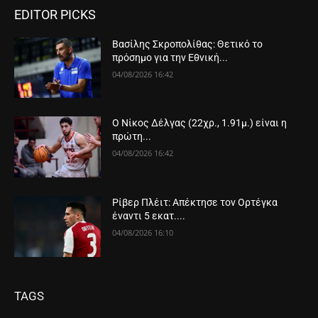
EDITOR PICKS
Βασίλης Σκροπολίθας: Θετικό το
πρόσημο για την Εθνική...
04/08/2026 16:42
Ο Νίκος Δέλγας (22χρ., 1.91μ.) είναι η
πρώτη...
04/08/2026 16:42
Ρίβερ Πλέιτ: Απέκτησε τον Ορτέγκα
έναντι 5 εκατ....
04/08/2026 16:10
TAGS