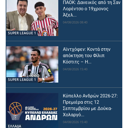
ΠΑΟΚ: Δανεικός από τη Σαν
Λορέντσο ο 19χρονος
Άξελ...
04/08/2026 08:40
SUPER LEAGUE 1
Αϊντχόφεν: Κοντά στην
απόκτηση του Φίλιπ
Κόστιτς – Η...
04/08/2026 15:40
SUPER LEAGUE 1
Κύπελλο Ανδρών 2026-27:
Πρεμιέρα στις 12
Σεπτεμβρίου με Δούκα-
Χολαργό...
04/08/2026 15:40
ΕΛΛΑΔΑ