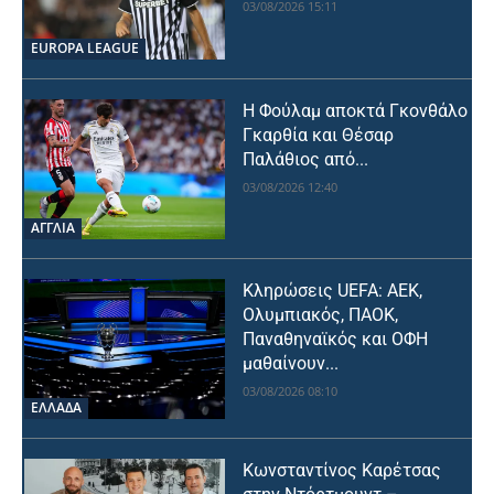
03/08/2026 15:11
EUROPA LEAGUE
Η Φούλαμ αποκτά Γκονθάλο
Γκαρθία και Θέσαρ
Παλάθιος από...
03/08/2026 12:40
ΑΓΓΛΙΑ
Κληρώσεις UEFA: ΑΕΚ,
Ολυμπιακός, ΠΑΟΚ,
Παναθηναϊκός και ΟΦΗ
μαθαίνουν...
03/08/2026 08:10
ΕΛΛΑΔΑ
Κωνσταντίνος Καρέτσας