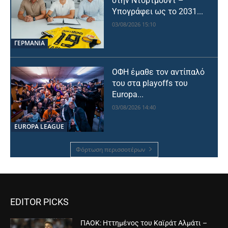
στην Ντόρτμουντ –
Υπογράφει ως το 2031...
03/08/2026 15:10
ΓΕΡΜΑΝΙΑ
ΟΦΗ έμαθε τον αντίπαλό
του στα playoffs του
Europa...
03/08/2026 14:40
EUROPA LEAGUE
Φόρτωση περισσοτέρων
EDITOR PICKS
ΠΑΟΚ: Ηττημένος του Καϊράτ Αλμάτι –