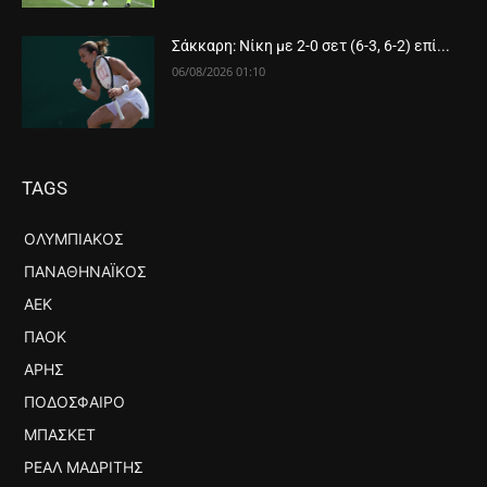
Σάκκαρη: Νίκη με 2-0 σετ (6-3, 6-2) επί...
06/08/2026 01:10
TAGS
ΟΛΥΜΠΙΑΚΌΣ
ΠΑΝΑΘΗΝΑΪΚΌΣ
ΑΕΚ
ΠΑΟΚ
ΆΡΗΣ
ΠΟΔΌΣΦΑΙΡΟ
ΜΠΆΣΚΕΤ
ΡΕΆΛ ΜΑΔΡΊΤΗΣ