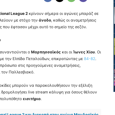
tional League 2
κρίνουν σήμερα οι αγώνες μπαράζ σε
λεύουν με στόχο την
άνοδο
, καθώς οι αναμετρήσεις
ες που έφτασαν μέχρι αυτό το σημείο της σεζόν.
ν
 συναντιούνται ο
Μαρπησσαϊκός
και οι
Ίωνες Χίου
. Οι
με την Ελπίδα Πεταλούδων, επικρατώντας με
84-82
.
ό πρόσωπο στις προηγούμενες αναμετρήσεις,
ι τον Παλλεσβιακό.
κερκίδες μπορούν να παρακολουθήσουν την εξέλιξη
ει δρομολογήσει live stream κάλυψη για όσους θέλουν
ο πολυπόθητο
εισιτήριο
.
ional League 2 και διακοπή στον αγώνα Μανδραϊκός