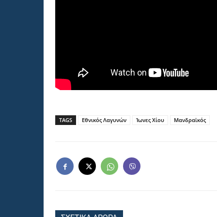
TAGS
Εθνικός Λαγυνών
Ίωνες Χίου
Μανδραϊκός