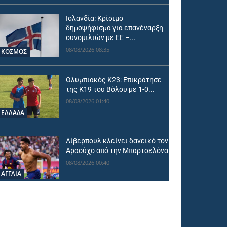
Ισλανδία: Κρίσιμο
δημοψήφισμα για επανέναρξη
συνομιλιών με ΕΕ –...
08/08/2026 08:35
ΚΟΣΜΟΣ
Ολυμπιακός Κ23: Επικράτησε
της Κ19 του Βόλου με 1-0...
08/08/2026 01:40
ΕΛΛΑΔΑ
Λίβερπουλ κλείνει δανεικό τον
Αραούχο από την Μπαρτσελόνα
08/08/2026 00:40
ΑΓΓΛΙΑ