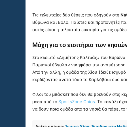
Τις τελευταίες δύο θέσεις που οδηγούν στη
Na
Βύρωνα και Βόλο. Παίκτες και προπονητές πα
αυτές είναι η τελευταία ευκαιρία για τις ομάδ
Μάχη για το εισιτήριο των νησιώ
Στο κλειστό «Δημήτρης Καλτσάς» του Βύρωνα
Παριανοί έβγαλαν νικηφόρα την αναμέτρηση 
Από την άλλη, η ομάδα της Χίου έδειξε ισχυρ
κερδίζοντας άνετα τόσο το Καρλόβασι όσο κα
Φίλοι του μπάσκετ που δεν θα βρεθούν στις 
μέσα από το
SportsZone Chios
. Το κανάλι έχ
να δουν ποια ομάδα από τα νησιά θα πάρει τ
Δείτε επίσης:
Ίωνες Χίου: Άνοδος στη Nat