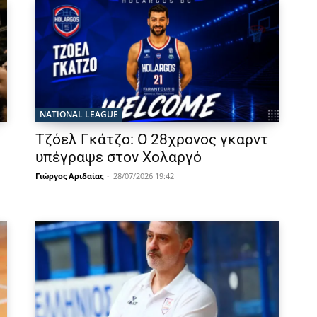
NATIONAL LEAGUE
Τζόελ Γκάτζο: Ο 28χρονος γκαρντ
υπέγραψε στον Χολαργό
Γιώργος Αριδαίας
-
28/07/2026 19:42