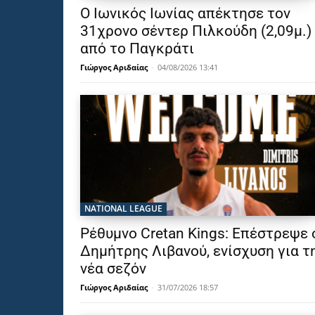
Ο Ιωνικός Ιωνίας απέκτησε τον
31χρονο σέντερ Πιλκούδη (2,09μ.)
από το Παγκράτι
Γιώργος Αριδαίας
-
04/08/2026 13:41
NATIONAL LEAGUE
Ρέθυμνο Cretan Kings: Επέστρεψε 
Δημήτρης Λιβανού, ενίσχυση για τ
νέα σεζόν
Γιώργος Αριδαίας
-
31/07/2026 18:57