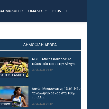
ΒΑΘΜΟΛΟΓΙΕΣ
ΟΜΑΔΕΣ
PLUS+
ΔΗΜΟΦΙΛΗ ΑΡΘΡΑ
ΑΕΚ – Athens Kallithea: Το
τελευταίο τεστ στην Allwyn...
08/08/2026 08:10
SUPER LEAGUE 1
Δανάη Μπακογιάννη 13.61: Νέο
πανελλήνιο ρεκόρ στα 100μ
εμπόδια...
08/08/2026 01:10
ΣΤΙΒΟΣ