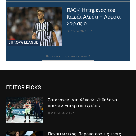
ΠΑΟΚ: Ηττημένος του
Καϊράτ Αλμάτι – Λέφσκι
Σόφιας ο...
03/08/2026 15:11
EUROPA LEAGUE
Φόρτωση περισσοτέρων
EDITOR PICKS
Σατοράνσκι στη Χάποελ: «Ήθελα να
παίζω λιγότερα παιχνίδια»...
03/08/2026 20:27
Παναιτωλικός: Παρουσίασε τις τρεις