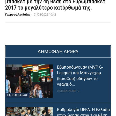
μπάσκετ με την 4η θέση στο Ευρωμπάσκετ
2017 το μεγαλύτερο κατόρθωμά της.
Γιώργος Αριδαίας
-
01/08/2026 10:42
ΔΗΜΟΦΙΛΗ ΑΡΘΡΑ
Εβμπουόμγουαν (MVP G-
League) και Μπίνγκχαμ
(EuroCup) οδηγούν το
νεανικό...
07/08/2026 00:12
EUROLEAGUE
Βαθμολογία UEFA: Η Ελλάδα
υποχώρησε στην 12η θέση