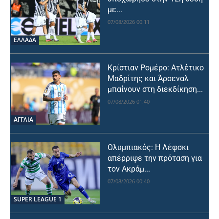
με...
07/08/2026 00:11
ΕΛΛΑΔΑ
Κρίστιαν Ρομέρο: Ατλέτικο
Μαδρίτης και Άρσεναλ
μπαίνουν στη διεκδίκηση...
07/08/2026 01:40
ΑΓΓΛΙΑ
Ολυμπιακός: Η Λέφσκι
απέρριψε την πρόταση για
τον Ακράμ...
07/08/2026 00:40
SUPER LEAGUE 1