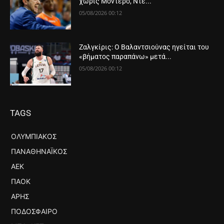
χωρίς Μοντέρο, Ντε...
05/08/2026 00:12
Ζαλγκίρις: Ο Βαλαντσιούνας ηγείται του
«βήματος παραπάνω» μετά...
05/08/2026 00:12
TAGS
ΟΛΥΜΠΙΑΚΌΣ
ΠΑΝΑΘΗΝΑΪΚΌΣ
ΑΕΚ
ΠΑΟΚ
ΆΡΗΣ
ΠΟΔΌΣΦΑΙΡΟ