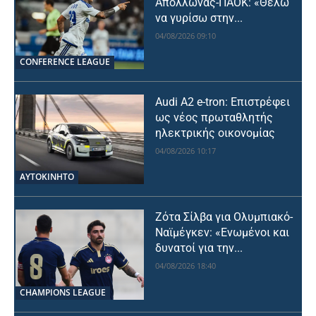
Απόλλωνας-ΠΑΟΚ: «Θέλω
να γυρίσω στην...
04/08/2026 09:10
CONFERENCE LEAGUE
Audi A2 e-tron: Επιστρέφει
ως νέος πρωταθλητής
ηλεκτρικής οικονομίας
04/08/2026 10:17
ΑΥΤΟΚΙΝΗΤΟ
Ζότα Σίλβα για Ολυμπιακό-
Ναϊμέγκεν: «Ενωμένοι και
δυνατοί για την...
04/08/2026 18:40
CHAMPIONS LEAGUE