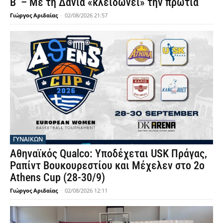
Β’ – Με τη Δανία «κλειδώνει» την πρωτιά
Γιώργος Αριδαίας
-
02/08/2026 21:57
ΓΥΝΑΙΚΩΝ
Αθηναϊκός Qualco: Υποδέχεται USK Πράγας,
Ραπίντ Βουκουρεστίου και Μέχελεν στο 2ο
Athens Cup (28-30/9)
Γιώργος Αριδαίας
-
02/08/2026 12:11