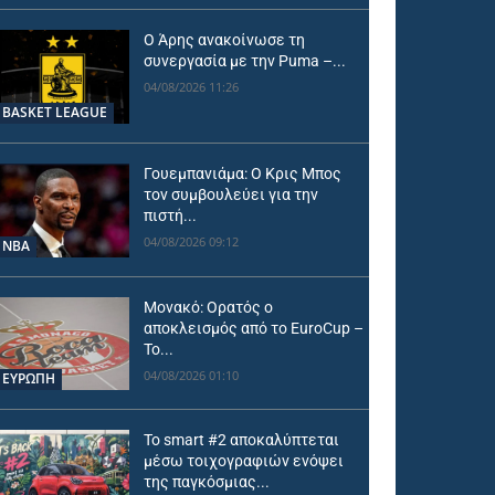
Ο Άρης ανακοίνωσε τη
συνεργασία με την Puma –...
04/08/2026 11:26
BASKET LEAGUE
Γουεμπανιάμα: Ο Κρις Μπος
τον συμβουλεύει για την
πιστή...
04/08/2026 09:12
NBA
Μονακό: Ορατός ο
αποκλεισμός από το EuroCup –
Το...
04/08/2026 01:10
ΕΥΡΩΠΗ
Το smart #2 αποκαλύπτεται
μέσω τοιχογραφιών ενόψει
της παγκόσμιας...