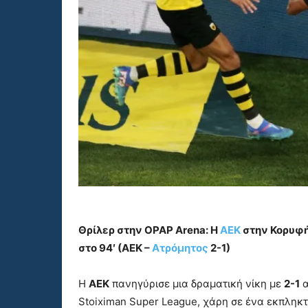
Θρίλερ στην OPAP Arena: Η
ΑΕΚ
στην Κορυφή
στο 94′ (ΑΕΚ –
Ατρόμητος
2-1)
Η
ΑΕΚ
πανηγύρισε μια δραματική νίκη με
2-1
α
Stoiximan Super League, χάρη σε ένα εκπληκ