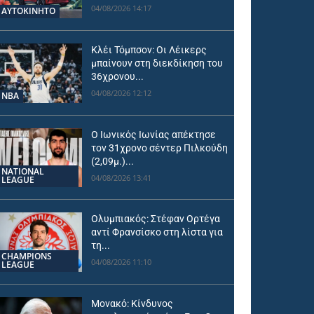
04/08/2026 14:17
ΑΥΤΟΚΙΝΗΤΟ
Κλέι Τόμπσον: Οι Λέικερς
μπαίνουν στη διεκδίκηση του
36χρονου...
04/08/2026 12:12
NBA
Ο Ιωνικός Ιωνίας απέκτησε
τον 31χρονο σέντερ Πιλκούδη
(2,09μ.)...
NATIONAL
04/08/2026 13:41
LEAGUE
Ολυμπιακός: Στέφαν Ορτέγα
αντί Φρανσίσκο στη λίστα για
τη...
CHAMPIONS
04/08/2026 11:10
LEAGUE
Μονακό: Κίνδυνος