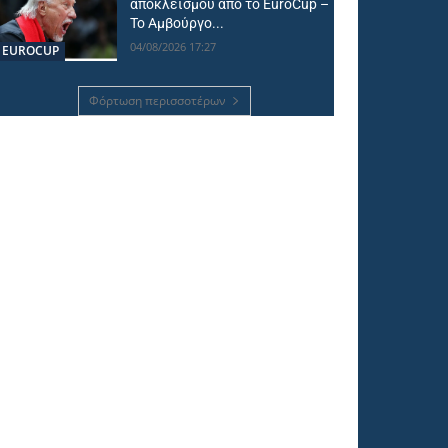
αποκλεισμού από το EuroCup –
Το Αμβούργο...
04/08/2026 17:27
EUROCUP
Φόρτωση περισσοτέρων