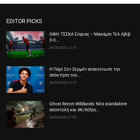
EDITOR PICKS
ΟΦΗ: ΤΣΣΚΑ Σόφιας – Μακάμπι Τελ Αβίβ
3-0...
06/08/2026 21:10
Η Παρί Σεν Ζερμέν ανακοίνωσε την
απόκτηση του...
06/08/2026 21:10
Ghost Recon Wildlands: Νέα standalone
αποστολή και 4K/60fps...
06/08/2026 21:09