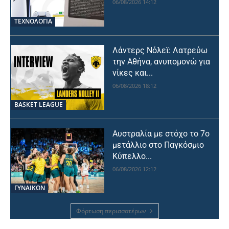
06/08/2026 14:12
ΤΕΧΝΟΛΟΓΙΑ
Λάντερς Νόλεϊ: Λατρεύω
την Αθήνα, ανυπομονώ για
νίκες και...
06/08/2026 18:12
BASKET LEAGUE
Αυστραλία με στόχο το 7ο
μετάλλιο στο Παγκόσμιο
Κύπελλο...
06/08/2026 12:12
ΓΥΝΑΙΚΩΝ
Φόρτωση περισσοτέρων