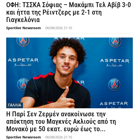
ΟΦΗ: ΤΣΣΚΑ Σόφιας – Μακάμπι Τελ Αβίβ 3-0
και ήττα της Ρέιντζερς με 2-1 στη
Γιαγκελόνια
Sportlive Newsroom
-
06/08/2026 21:10
ΓΑΛΛΙΑ
Η Παρί Σεν Ζερμέν ανακοίνωσε την
απόκτηση του Μαγκνές Ακλιούς από τη
Μονακό με 50 εκατ. ευρώ έως το...
Sportlive Newsroom
-
06/08/2026 21:10