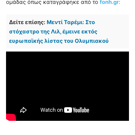
ομάδας όπως καταγράφηκε από το
fonh.gr:
Δείτε επίσης:
Μεντί Ταρέμι: Στο
στόχαστρο της Λιλ, έμεινε εκτός
ευρωπαϊκής λίστας του Ολυμπιακού