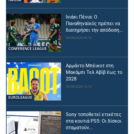
Ινιάκι Πένια: Ο
Παναθηναϊκός πρέπει να
διατηρήσει την απόδοση...
06/08/2026 00:10
CONFERENCE LEAGUE
Αρμάντο Μπέικοτ στη
Μακάμπι Τελ Αβίβ έως το
2028
06/08/2026 12:12
EUROLEAGUE
Sony τοποθετεί ετικέτες
στα κουτιά PS5: Οι δίσκοι
σταματούν...