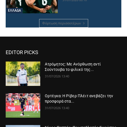
ΕΛΛΑΔΑ
Φόρτωση περισσοτέρων
EDITOR PICKS
Ατρόμητος: Με Ανόρθωση αντί
Σούντουβα το φιλικό της...
31/07/2026 13:40
Ορτέγκα: Η Ρίβερ Πλέιτ ανεβάζει την
προσφορά στα...
31/07/2026 13:40