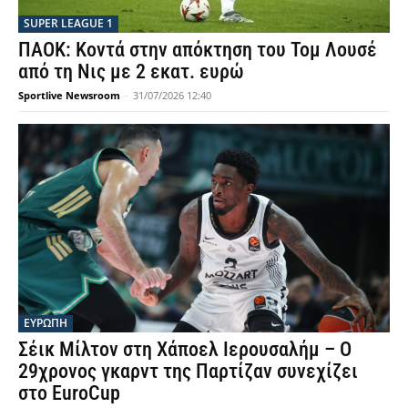
SUPER LEAGUE 1
ΠΑΟΚ: Κοντά στην απόκτηση του Τομ Λουσέ
από τη Νις με 2 εκατ. ευρώ
Sportlive Newsroom
-
31/07/2026 12:40
ΕΥΡΩΠΗ
Σέικ Μίλτον στη Χάποελ Ιερουσαλήμ – Ο
29χρονος γκαρντ της Παρτίζαν συνεχίζει
στο EuroCup