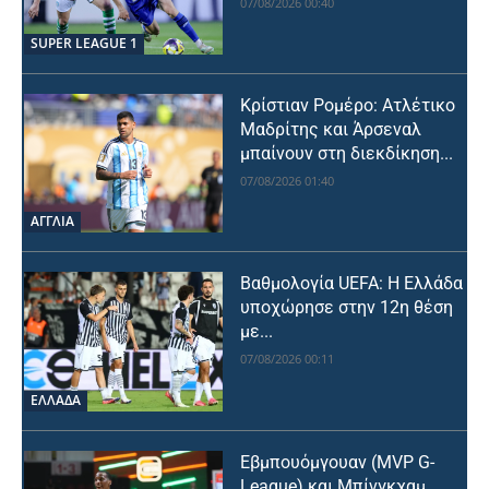
07/08/2026 00:40
SUPER LEAGUE 1
Κρίστιαν Ρομέρο: Ατλέτικο
Μαδρίτης και Άρσεναλ
μπαίνουν στη διεκδίκηση...
07/08/2026 01:40
ΑΓΓΛΙΑ
Βαθμολογία UEFA: Η Ελλάδα
υποχώρησε στην 12η θέση
με...
07/08/2026 00:11
ΕΛΛΑΔΑ
Εβμπουόμγουαν (MVP G-
League) και Μπίνγκχαμ