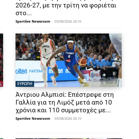
2026-27, με την τρίτη να φοριέται
στο...
Sportlive Newsroom
-
03/08/2026 20:10
ΕΥΡΩΠΗ
Άντριου Αλμπισί: Επέστρεψε στη
Γαλλία για τη Λιμόζ μετά από 10
χρόνια και 110 συμμετοχές με...
Sportlive Newsroom
-
03/08/2026 20:10