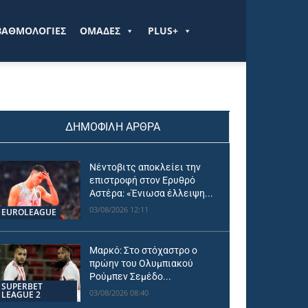
ΒΑΘΜΟΛΟΓΙΕΣ
ΟΜΑΔΕΣ
PLUS+
ΔΗΜΟΦΙΛΗ ΑΡΘΡΑ
Νέντοβιτς αποκλείει την
επιστροφή στον Ερυθρό
Αστέρα: «Ένιωσα έλλειψη...
03/08/2026 12:11
EUROLEAGUE
Μαρκό: Στο στόχαστρο ο
πρώην του Ολυμπιακού
Ρούμπεν Σεμέδο...
SUPERBET
03/08/2026 08:40
LEAGUE 2