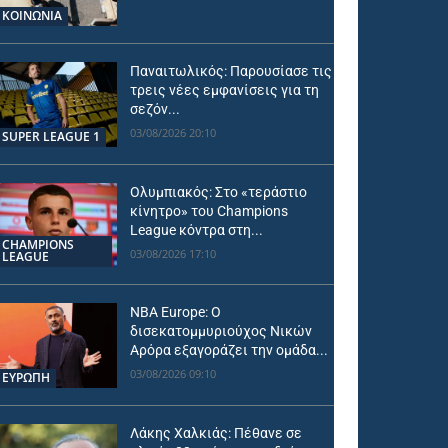
ΚΟΙΝΩΝΙΑ
Παναιτωλικός: Παρουσίασε τις
τρεις νέες εμφανίσεις για τη
σεζόν...
03/08/2026 20:10
SUPER LEAGUE 1
Ολυμπιακός: Στο «τεράστιο
κίνητρο» του Champions
League κόντρα στη...
CHAMPIONS
03/08/2026 17:10
LEAGUE
NBA Europe: Ο
δισεκατομμυριούχος Νικών
Αρόρα εξαγοράζει την ομάδα...
03/08/2026 09:10
ΕΥΡΩΠΗ
Λάκης Χαλκιάς: Πέθανε σε