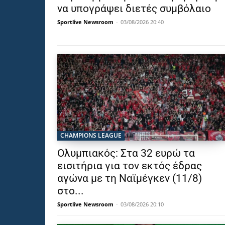
να υπογράψει διετές συμβόλαιο
Sportlive Newsroom
-
03/08/2026 20:40
CHAMPIONS LEAGUE
Ολυμπιακός: Στα 32 ευρώ τα
εισιτήρια για τον εκτός έδρας
αγώνα με τη Ναϊμέγκεν (11/8)
στο...
Sportlive Newsroom
-
03/08/2026 20:10