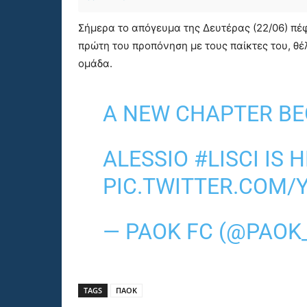
Σήμερα το απόγευμα της Δευτέρας (22/06) πέφ
πρώτη του προπόνηση με τους παίκτες του, θ
ομάδα.
A NEW CHAPTER BE
ALESSIO
#LISCI
IS H
PIC.TWITTER.COM/
— PAOK FC (@PAOK
TAGS
ΠΑΟΚ