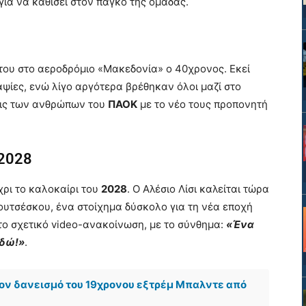
ια να καθίσει στον πάγκο της ομάδας.
 του στο αεροδρόμιο «Μακεδονία» ο 40χρονος. Εκεί
αψίες, ενώ λίγο αργότερα βρέθηκαν όλοι μαζί στο
σεις των ανθρώπων του
ΠΑΟΚ
με το νέο τους προπονητή
 2028
χρι το καλοκαίρι του
2028
. Ο Αλέσιο Λίσι καλείται τώρα
ουτσέσκου, ένα στοίχημα δύσκολο για τη νέα εποχή
το σχετικό video-ανακοίνωση, με το σύνθημα:
«Ένα
εδώ!»
.
ον δανεισμό του 19χρονου εξτρέμ Μπαλντε από