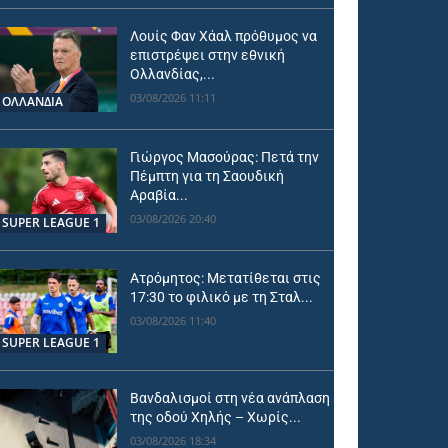
Λουίς Φαν Χάαλ πρόθυμος να
επιστρέψει στην εθνική
Ολλανδίας,...
03/08/2026 11:11
OΛΛΑΝΔΊΑ
Γιώργος Μασούρας: Πετά την
Πέμπτη για τη Σαουδική
Αραβία...
03/08/2026 20:40
SUPER LEAGUE 1
Ατρόμητος: Μετατίθεται στις
17:30 το φιλικό με τη Σταλ...
03/08/2026 11:40
SUPER LEAGUE 1
Βανδαλισμοί στη νέα ανάπλαση
της οδού Χηλής – Χωρίς...
03/08/2026 18:34