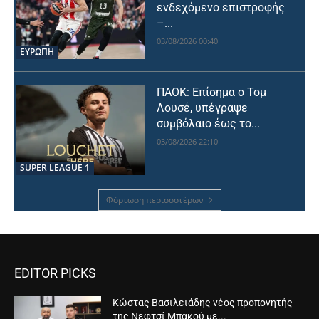
ενδεχόμενο επιστροφής
–...
03/08/2026 00:40
ΕΥΡΩΠΗ
ΠΑΟΚ: Επίσημα ο Τομ
Λουσέ, υπέγραψε
συμβόλαιο έως το...
03/08/2026 22:10
SUPER LEAGUE 1
Φόρτωση περισσοτέρων
EDITOR PICKS
Κώστας Βασιλειάδης νέος προπονητής
της Νεφτσί Μπακού με...