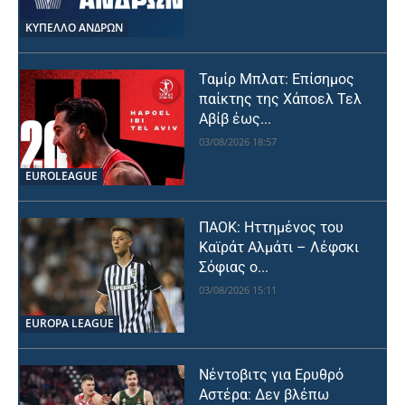
ΚΥΠΕΛΛΟ ΑΝΔΡΩΝ
Ταμίρ Μπλατ: Επίσημος
παίκτης της Χάποελ Τελ
Αβίβ έως...
03/08/2026 18:57
EUROLEAGUE
ΠΑΟΚ: Ηττημένος του
Καϊράτ Αλμάτι – Λέφσκι
Σόφιας ο...
03/08/2026 15:11
EUROPA LEAGUE
Νέντοβιτς για Ερυθρό
Αστέρα: Δεν βλέπω