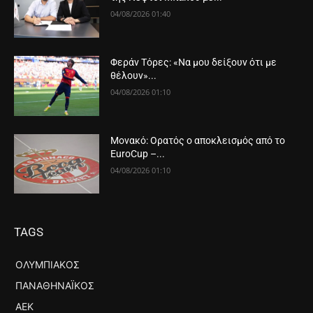
04/08/2026 01:40
Φεράν Τόρες: «Να μου δείξουν ότι με
θέλουν»...
04/08/2026 01:10
Μονακό: Ορατός ο αποκλεισμός από το
EuroCup –...
04/08/2026 01:10
TAGS
ΟΛΥΜΠΙΑΚΌΣ
ΠΑΝΑΘΗΝΑΪΚΌΣ
ΑΕΚ