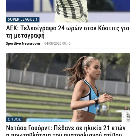
SUPER LEAGUE 1
ΑΕΚ: Τελεσίγραφο 24 ωρών στον Κόστιτς για
τη μεταγραφή
Sportlive Newsroom
-
04/08/2026 00:40
ΣΤΙΒΟΣ
Νατάσα Γουόρντ: Πέθανε σε ηλικία 21 ετών
η πρωταθλήτρια του αυστραλιανού στίβου