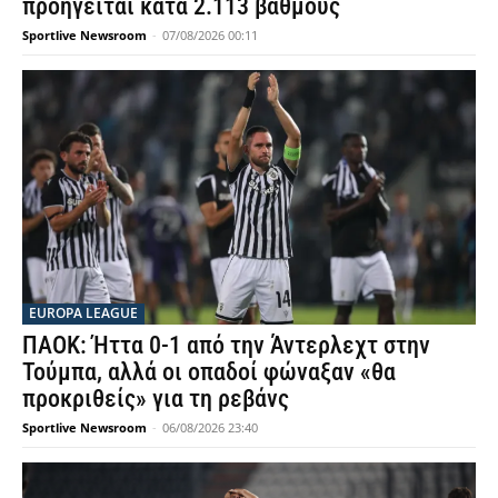
προηγείται κατά 2.113 βαθμούς
Sportlive Newsroom
-
07/08/2026 00:11
EUROPA LEAGUE
ΠΑΟΚ: Ήττα 0-1 από την Άντερλεχτ στην
Τούμπα, αλλά οι οπαδοί φώναξαν «θα
προκριθείς» για τη ρεβάνς
Sportlive Newsroom
-
06/08/2026 23:40