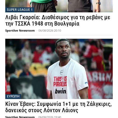
SUPER LEAGUE 1
Λιβάι Γκαρσία: Διαθέσιμος για τη ρεβάνς με
την ΤΣΣΚΑ 1948 στη Βουλγαρία
Sportlive Newsroom
-
06/08/2026 20:10
ΕΥΡΩΠΗ
Κίναν Έβανς: Συμφωνία 1+1 με τη Ζάλγκιρις,
δανεικός στους Λόντον Λάιονς
Sportlive Newsroom
-
06/08/2026 19:40