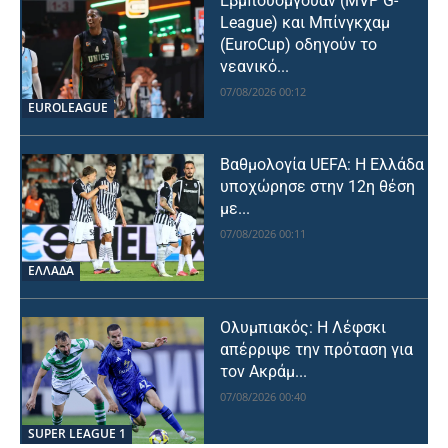
Εβμπουόμγουαν (MVP G-
League) και Μπίνγκχαμ
(EuroCup) οδηγούν το
νεανικό...
07/08/2026 00:12
EUROLEAGUE
Βαθμολογία UEFA: Η Ελλάδα
υποχώρησε στην 12η θέση
με...
07/08/2026 00:11
ΕΛΛΑΔΑ
Ολυμπιακός: Η Λέφσκι
απέρριψε την πρόταση για
τον Ακράμ...
07/08/2026 00:40
SUPER LEAGUE 1