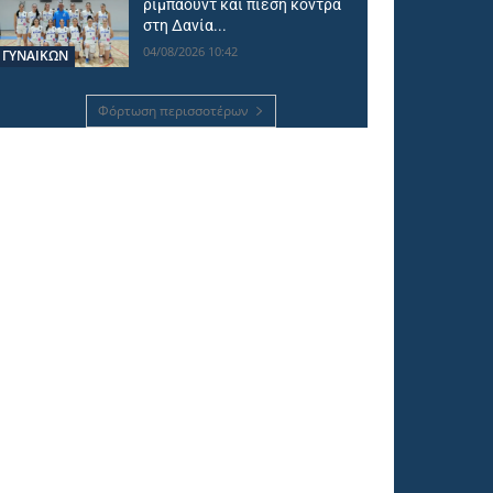
ριμπάουντ και πίεση κόντρα
στη Δανία...
04/08/2026 10:42
ΓΥΝΑΙΚΩΝ
Φόρτωση περισσοτέρων