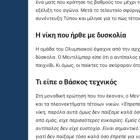
ένα ματς που κράτησε τις βαθμούς του μέχρι 
εξέλιξη του αγώνα. Μετά το τελευταίο σφύριγ
συνέντευξη Τύπου και μίλησε για το πώς τέτο
Η νίκη που ήρθε με δυσκολία
Η ομάδα του Ολυμπιακού έψαχνε από την αρχή
δύσκολα. Ο Μεντιλίμπαρ είπε ότι ο αντίπαλος
παιχνίδι. Κι όμως, οι παίκτες του σκόραραν ό
Τι είπε ο Βάσκος τεχνικός
Στη μοναδική ερώτηση που του έκαναν, ο Μεν
και τα πλεονεκτήματα τέτοιων νικών.
«Έπρεπε
νίκη, παρόλα αυτά όμως δεν παίξαμε καλά όσ
από εμάς, είχε περισσότερες ευκαιρίες. Εμεί
αντίπαλος δεν είχε ευστοχία. Είναι σημαντικό
γιατί δεν παίξαμε τόσο καλά όσο έπρεπε για 