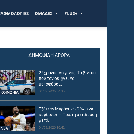
ΒΑΘΜΟΛΟΓΙΕΣ
ΟΜΑΔΕΣ
PLUS+
ΔΗΜΟΦΙΛΗ ΑΡΘΡΑ
26χρονος Αφγανός: Το βίντεο
που τον δείχνει να
μεταφέρει...
04/08/2026 04:35
ΚΟΙΝΩΝΙΑ
Τζέιλεν Μπράουν: «Θέλω να
κερδίσω» – Πρώτη αντίδραση
μετά...
04/08/2026 10:42
NBA