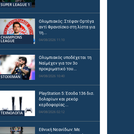
SUPER LEAGUE 1
Ολυμπιακός: Στέφαν Ορτέγα
αντί Φρανσίσκο στη λίστα για
τη...
CHAMPIONS
04/08/2026 11:10
LEAGUE
Ολυμπιακός υποδέχεται τη
Ναϊμέχεν για τον 3ο
προκριματικό του...
04/08/2026 10:40
STOIXIMAN
PlayStation 5: Έσοδα 136 δισ.
δολαρίων και ρεκόρ
κερδοφορίας...
04/08/2026 02:12
ΤΕΧΝΟΛΟΓΙΑ
Εθνική Νεανίδων: Με