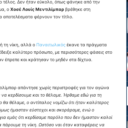
το τέλος. Δεν ήταν εύκολο, όπως φάνηκε από την
μα, ο
Χοσέ Λουίς Μεντιλίμπαρ
βρέθηκε στη
ια αποτελέσματα φέρνουν τον τίτλο.
 τη νίκη, αλλά ο
Παναιτωλικός
έκανε τα πράγματα
 έδειξε καλύτερο πρόσωπο, με περισσότερες φάσεις στο
ταν έπρεπε και κράτησαν το μηδέν στα δίχτυα.
τιλίμπαρ απάντησε χωρίς περιστροφές για τον αγώνα
 να κερδίσουμε και το θέλαμε. Ήρθαμε εδώ για τη
ο θα θέλαμε, ο αντίπαλος νομίζω ότι ήταν καλύτερος
ς όμως ήμασταν εύστοχοι και σκοράραμε, ενώ ο
 για εμάς ότι κερδίσαμε παρόλο που δεν ήμασταν καλοί
να πάρουμε τη νίκη. Ωστόσο ναι όταν καταφέρεις να