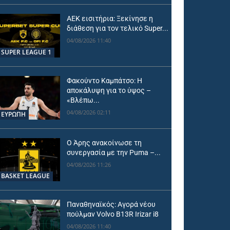
ΑΕΚ εισιτήρια: Ξεκίνησε η
διάθεση για τον τελικό Super...
04/08/2026 11:40
SUPER LEAGUE 1
Φακούντο Καμπάτσο: Η
αποκάλυψη για το ύψος –
«Βλέπω...
04/08/2026 02:11
ΕΥΡΩΠΗ
Ο Άρης ανακοίνωσε τη
συνεργασία με την Puma –...
04/08/2026 11:26
BASKET LEAGUE
Παναθηναϊκός: Αγορά νέου
πούλμαν Volvo B13R Irizar i8
04/08/2026 11:40