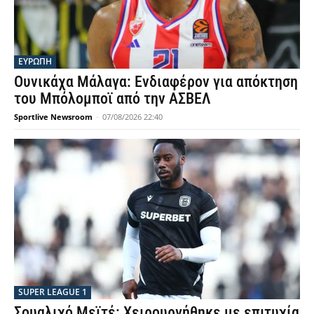
ΕΥΡΩΠΗ
Ουνικάχα Μάλαγα: Ενδιαφέρον για απόκτηση
του Μπόλομποϊ από την ΑΣΒΕΛ
Sportlive Newsroom
-
07/08/2026 22:40
SUPER LEAGUE 1
Σουαλιχό Μεϊτέ: Χειρουργήθηκε με επιτυχία