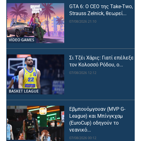
GTA 6: Ο CEO της Take-Two,
Strauss Zelnick, θεωρεί...
07/08/2026 21:10
VIDEO GAMES
Σι Τζέι Χάρις: Γιατί επέλεξε
τον Κολοσσό Ρόδου, ο...
07/08/2026 12:12
BASKET LEAGUE
Εβμπουόμγουαν (MVP G-
League) και Μπίνγκχαμ
(EuroCup) οδηγούν το
νεανικό...
07/08/2026 00:12