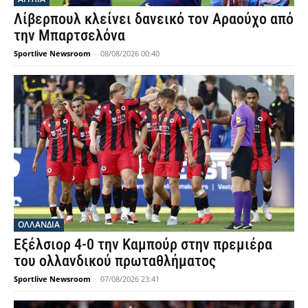
Λίβερπουλ κλείνει δανεικό τον Αραούχο από
την Μπαρτσελόνα
Sportlive Newsroom
-
08/08/2026 00:40
OΛΛΑΝΔΊΑ
Εξέλσιορ 4-0 την Καμπούρ στην πρεμιέρα
του ολλανδικού πρωταθλήματος
Sportlive Newsroom
-
07/08/2026 23:41