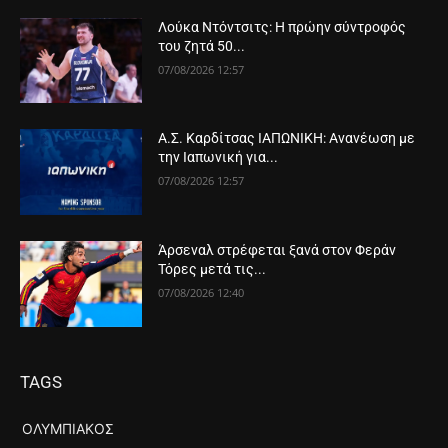
Λούκα Ντόντσιτς: Η πρώην σύντροφός
του ζητά 50...
07/08/2026 12:57
Α.Σ. Καρδίτσας ΙΑΠΩΝΙΚΗ: Ανανέωση με
την Ιαπωνική για...
07/08/2026 12:57
Άρσεναλ στρέφεται ξανά στον Φεράν
Τόρες μετά τις...
07/08/2026 12:40
TAGS
ΟΛΥΜΠΙΑΚΌΣ