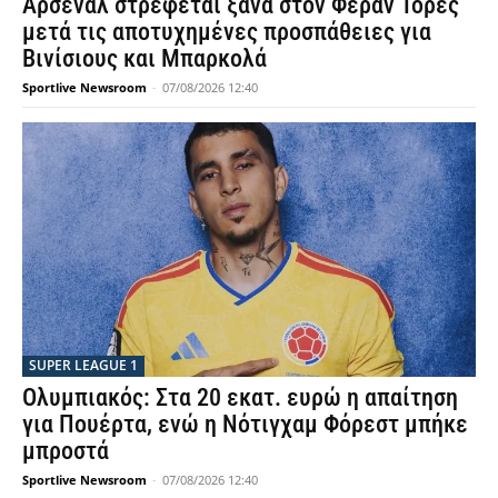
Άρσεναλ στρέφεται ξανά στον Φεράν Τόρες
μετά τις αποτυχημένες προσπάθειες για
Βινίσιους και Μπαρκολά
Sportlive Newsroom
-
07/08/2026 12:40
SUPER LEAGUE 1
Ολυμπιακός: Στα 20 εκατ. ευρώ η απαίτηση
για Πουέρτα, ενώ η Νότιγχαμ Φόρεστ μπήκε
μπροστά
Sportlive Newsroom
-
07/08/2026 12:40