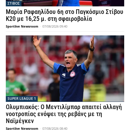
ΣΤΙΒΟΣ
Μαρία Ραφαηλίδου 6η στο Παγκόσμιο Στίβου
Κ20 με 16,25 μ. στη σφαιροβολία
Sportlive Newsroom
-
07/08/2026 09:40
SUPER LEAGUE 1
Ολυμπιακός: Ο Μεντιλίμπαρ απαιτεί αλλαγή
νοοτροπίας ενόψει της ρεβάνς με τη
Ναϊμέγκεν
Sportlive Newsroom
-
07/08/2026 08:40