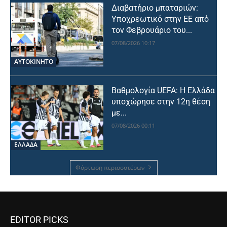
Διαβατήριο μπαταριών:
Υποχρεωτικό στην ΕΕ από
τον Φεβρουάριο του...
07/08/2026 10:17
ΑΥΤΟΚΙΝΗΤΟ
Βαθμολογία UEFA: Η Ελλάδα
υποχώρησε στην 12η θέση
με...
07/08/2026 00:11
ΕΛΛΑΔΑ
Φόρτωση περισσοτέρων
EDITOR PICKS