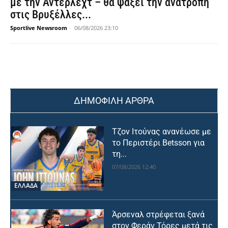
με την Άντερλεχτ – θα ψάξει την ανατροπή
στις Βρυξέλλες...
Sportlive Newsroom
-
06/08/2026 23:10
ΔΗΜΟΦΙΛΗ ΑΡΘΡΑ
Τζον Ιτούνας ανανέωσε με
το Περιστέρι Betsson για
τη...
07/08/2026 12:40
ΕΛΛΑΔΑ
Άρσεναλ στρέφεται ξανά
στον Φεράν Τόρες μετά τις