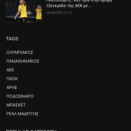
Γκατσίνοβιτς: Χατ-τρικ στην πρόβα
τζενεράλε της ΑΕΚ με...
08/08/2026 22:10
TAGS
ΟΛΥΜΠΙΑΚΌΣ
ΠΑΝΑΘΗΝΑΪΚΌΣ
ΑΕΚ
ΠΑΟΚ
ΆΡΗΣ
ΠΟΔΌΣΦΑΙΡΟ
ΜΠΆΣΚΕΤ
ΡΕΆΛ ΜΑΔΡΊΤΗΣ