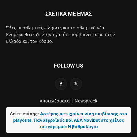
ΣΧΕΤΙΚΑ ΜΕ ΕΜΑΣ
Όλες οι αθλητικές ειδήσεις και τα αθλητικά νέα.
Ενημερωθείτε ζωντανά για ότι συμβαίνει τώρα στην
Ελλάδα και τον Κόσμο.
FOLLOW US
Αποτελέσματα |
Newsgreek
Δείτε επίσης:
Αστέρας πετυχαίνει νίκη επιβίωσης στα
playouts, Πανσερραϊκός και ΑΕΛ Novibet στο χείλος
του γκρεμού: Η βαθμολογία