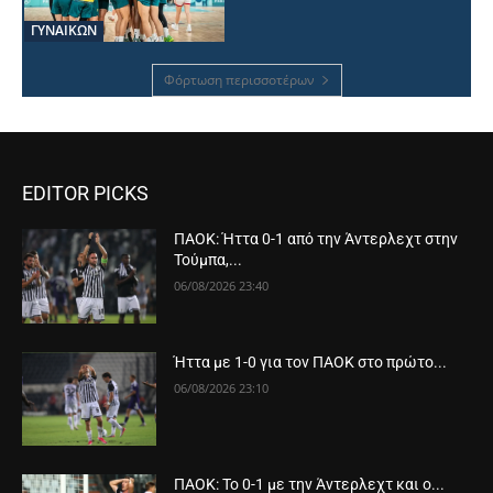
ΓΥΝΑΙΚΩΝ
Φόρτωση περισσοτέρων
EDITOR PICKS
ΠΑΟΚ: Ήττα 0-1 από την Άντερλεχτ στην
Τούμπα,...
06/08/2026 23:40
Ήττα με 1-0 για τον ΠΑΟΚ στο πρώτο...
06/08/2026 23:10
ΠΑΟΚ: Το 0-1 με την Άντερλεχτ και ο...