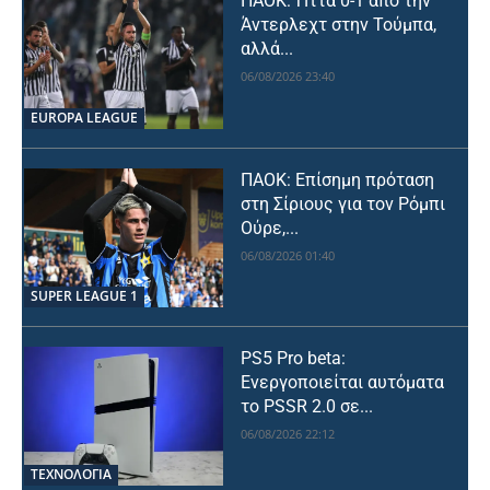
ΠΑΟΚ: Ήττα 0-1 από την
Άντερλεχτ στην Τούμπα,
αλλά...
06/08/2026 23:40
EUROPA LEAGUE
ΠΑΟΚ: Επίσημη πρόταση
στη Σίριους για τον Ρόμπι
Ούρε,...
06/08/2026 01:40
SUPER LEAGUE 1
PS5 Pro beta:
Ενεργοποιείται αυτόματα
το PSSR 2.0 σε...
06/08/2026 22:12
ΤΕΧΝΟΛΟΓΙΑ