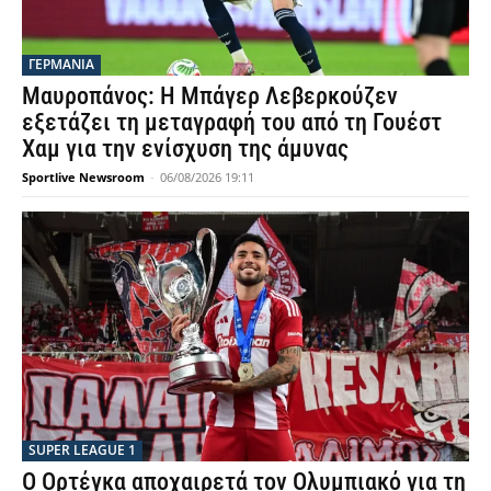
ΓΕΡΜΑΝΙΑ
Μαυροπάνος: Η Μπάγερ Λεβερκούζεν
εξετάζει τη μεταγραφή του από τη Γουέστ
Χαμ για την ενίσχυση της άμυνας
Sportlive Newsroom
-
06/08/2026 19:11
SUPER LEAGUE 1
Ο Ορτέγκα αποχαιρετά τον Ολυμπιακό για τη