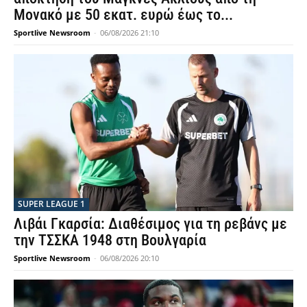
Μονακό με 50 εκατ. ευρώ έως το...
Sportlive Newsroom
-
06/08/2026 21:10
SUPER LEAGUE 1
Λιβάι Γκαρσία: Διαθέσιμος για τη ρεβάνς με
την ΤΣΣΚΑ 1948 στη Βουλγαρία
Sportlive Newsroom
-
06/08/2026 20:10