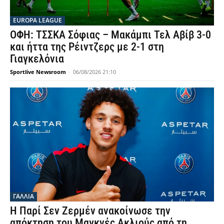
EUROPA LEAGUE
ΟΦΗ: ΤΣΣΚΑ Σόφιας – Μακάμπι Τελ Αβίβ 3-0
και ήττα της Ρέιντζερς με 2-1 στη
Γιαγκελόνια
Sportlive Newsroom
-
06/08/2026 21:10
ΓΑΛΛΙΑ
Η Παρί Σεν Ζερμέν ανακοίνωσε την
απόκτηση του Μαγκνές Ακλιούς από τη