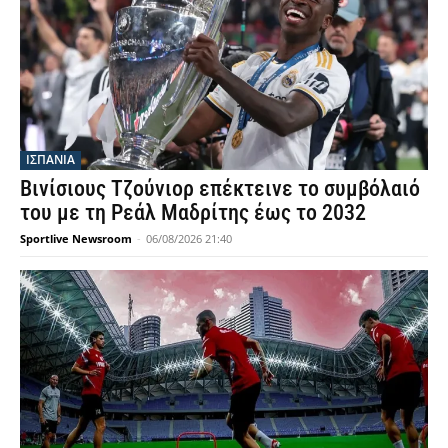
ΙΣΠΑΝΙΑ
Βινίσιους Τζούνιορ επέκτεινε το συμβόλαιό
του με τη Ρεάλ Μαδρίτης έως το 2032
Sportlive Newsroom
-
06/08/2026 21:40