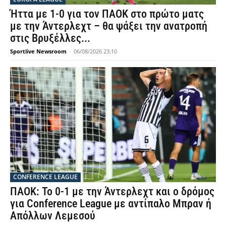
Ήττα με 1-0 για τον ΠΑΟΚ στο πρώτο ματς
με την Άντερλεχτ – θα ψάξει την ανατροπή
στις Βρυξέλλες...
Sportlive Newsroom
-
06/08/2026 23:10
CONFERENCE LEAGUE
ΠΑΟΚ: Το 0-1 με την Άντερλεχτ και ο δρόμος
για Conference League με αντίπαλο Μπραν ή
Απόλλων Λεμεσού