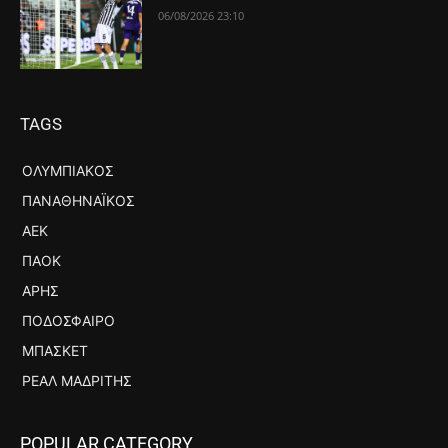
06/08/2026 23:10
TAGS
ΟΛΥΜΠΙΑΚΌΣ
ΠΑΝΑΘΗΝΑΪΚΌΣ
ΑΕΚ
ΠΑΟΚ
ΆΡΗΣ
ΠΟΔΌΣΦΑΙΡΟ
ΜΠΆΣΚΕΤ
ΡΕΆΛ ΜΑΔΡΊΤΗΣ
POPULAR CATEGORY