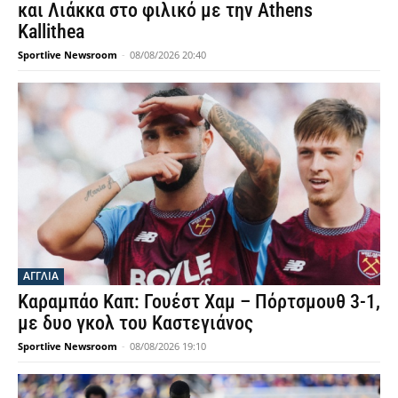
και Λιάκκα στο φιλικό με την Athens
Kallithea
Sportlive Newsroom
-
08/08/2026 20:40
ΑΓΓΛΙΑ
Καραμπάο Καπ: Γουέστ Χαμ – Πόρτσμουθ 3-1,
με δυο γκολ του Καστεγιάνος
Sportlive Newsroom
-
08/08/2026 19:10