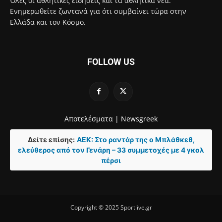
Όλες οι αθλητικές ειδήσεις και τα αθλητικά νέα.
Ενημερωθείτε ζωντανά για ότι συμβαίνει τώρα στην
Ελλάδα και τον Κόσμο.
FOLLOW US
Αποτελέσματα |
Newsgreek
Δείτε επίσης:
ΑΕΚ: Στο ραντάρ της ο Μπλάθκεθ,
ελεύθερος από τον Γενάρη – 33 συμμετοχές με 4 γκολ
πέρσι
Copyright © 2025 Sportlive.gr