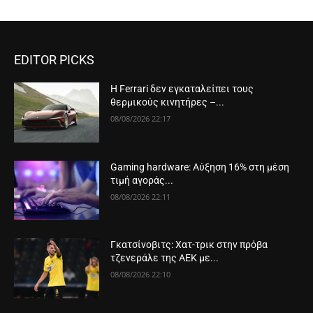
EDITOR PICKS
Η Ferrari δεν εγκαταλείπει τους
θερμικούς κινητήρες –...
08/08/2026 22:17
Gaming hardware: Αύξηση 16% στη μέση
τιμή αγοράς...
08/08/2026 22:11
Γκατσίνοβιτς: Χατ-τρικ στην πρόβα
τζενεράλε της ΑΕΚ με...
08/08/2026 22:10