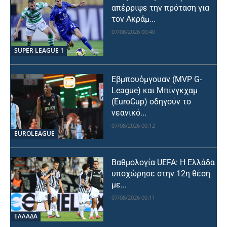
απέρριψε την πρόταση για
τον Ακράμ...
07/08/2026 00:40
SUPER LEAGUE 1
Εβμπουόμγουαν (MVP G-
League) και Μπίνγκχαμ
(EuroCup) οδηγούν το
νεανικό...
07/08/2026 00:12
EUROLEAGUE
Βαθμολογία UEFA: Η Ελλάδα
υποχώρησε στην 12η θέση
με...
07/08/2026 00:11
ΕΛΛΑΔΑ