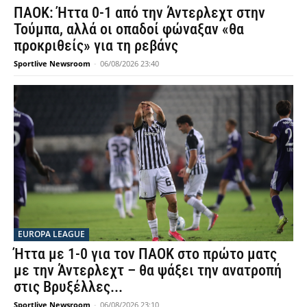
ΠΑΟΚ: Ήττα 0-1 από την Άντερλεχτ στην
Τούμπα, αλλά οι οπαδοί φώναξαν «θα
προκριθείς» για τη ρεβάνς
Sportlive Newsroom
-
06/08/2026 23:40
EUROPA LEAGUE
Ήττα με 1-0 για τον ΠΑΟΚ στο πρώτο ματς
με την Άντερλεχτ – θα ψάξει την ανατροπή
στις Βρυξέλλες...
Sportlive Newsroom
-
06/08/2026 23:10