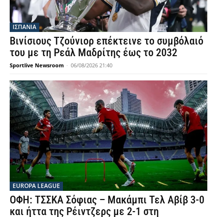
ΙΣΠΑΝΙΑ
Βινίσιους Τζούνιορ επέκτεινε το συμβόλαιό
του με τη Ρεάλ Μαδρίτης έως το 2032
Sportlive Newsroom
-
06/08/2026 21:40
EUROPA LEAGUE
ΟΦΗ: ΤΣΣΚΑ Σόφιας – Μακάμπι Τελ Αβίβ 3-0
και ήττα της Ρέιντζερς με 2-1 στη