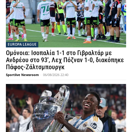
EUROPA LEAGUE
Ομόνοια: Ισοπαλία 1-1 στο Γιβραλτάρ με
Ανδρέου στο 93′, Λεχ Πόζναν 1-0, διακόπηκε
Πάφος-Ζάλτσμπουργκ
Sportlive Newsroom
-
06/08/2026 22:40