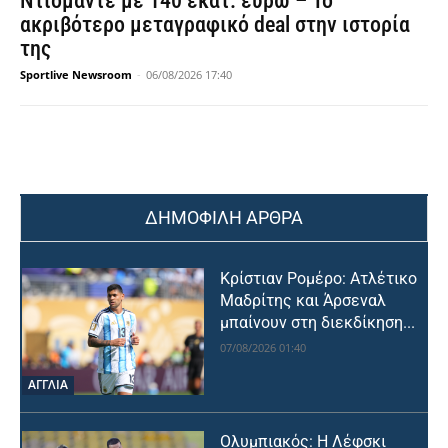
Ντιομάντε με 140 εκατ. ευρώ – Το
ακριβότερο μεταγραφικό deal στην ιστορία
της
Sportlive Newsroom
-
06/08/2026 17:40
ΔΗΜΟΦΙΛΗ ΑΡΘΡΑ
Κρίστιαν Ρομέρο: Ατλέτικο
Μαδρίτης και Άρσεναλ
μπαίνουν στη διεκδίκηση...
07/08/2026 01:40
ΑΓΓΛΙΑ
Ολυμπιακός: Η Λέφσκι