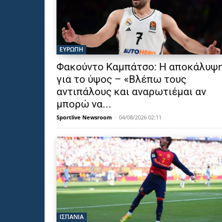
ΕΥΡΩΠΗ
Φακούντο Καμπάτσο: Η αποκάλυψ
για το ύψος – «Βλέπω τους
αντιπάλους και αναρωτιέμαι αν
μπορώ να...
Sportlive Newsroom
-
04/08/2026 02:11
ΙΣΠΑΝΙΑ