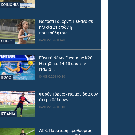
ΚΟΙΝΩΝΙΑ
Νατάσα Γουόρντ: Πέθανε σε
ηλικία 21 ετών η
πρωταθλήτρια...
04/08/2026 00:40
ΣΤΙΒΟΣ
Εθνική Νέων Γυναικών Κ20:
Ηττήθηκε 14-13 από την
Ιταλία...
04/08/2026 00:10
ΠΟΛΟ
Φεράν Τόρες: «Να μου δείξουν
ότι με θέλουν» –...
04/08/2026 01:10
ΙΣΠΑΝΙΑ
ΑΕΚ: Παράταση προθεσμίας