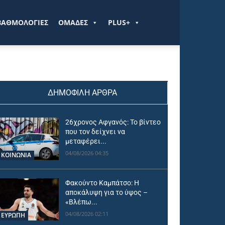
ΒΑΘΜΟΛΟΓΙΕΣ
ΟΜΑΔΕΣ
PLUS+
ΔΗΜΟΦΙΛΗ ΑΡΘΡΑ
26χρονος Αφγανός: Το βίντεο
που τον δείχνει να
μεταφέρει...
04/08/2026 04:35
ΚΟΙΝΩΝΙΑ
Φακούντο Καμπάτσο: Η
αποκάλυψη για το ύψος –
«Βλέπω...
04/08/2026 02:11
ΕΥΡΩΠΗ