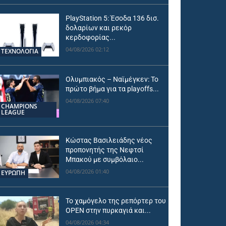
PlayStation 5: Έσοδα 136 δισ.
δολαρίων και ρεκόρ
κερδοφορίας...
04/08/2026 02:12
ΤΕΧΝΟΛΟΓΙΑ
Ολυμπιακός – Ναϊμέγκεν: Το
πρώτο βήμα για τα playoffs...
04/08/2026 07:40
CHAMPIONS
LEAGUE
Κώστας Βασιλειάδης νέος
προπονητής της Νεφτσί
Μπακού με συμβόλαιο...
04/08/2026 01:40
ΕΥΡΩΠΗ
Το χαμόγελο της ρεπόρτερ του
OPEN στην πυρκαγιά και...
04/08/2026 04:34