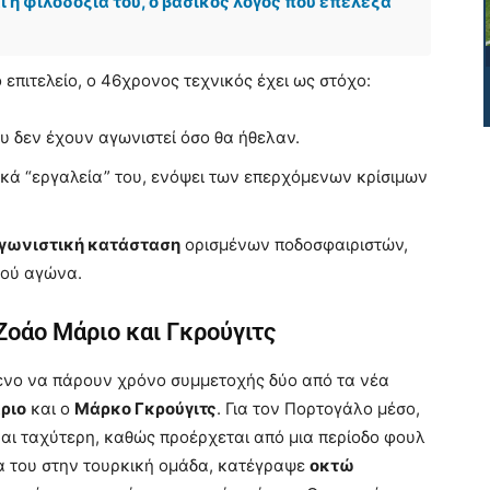
ι η φιλοδοξία του, ο βασικός λόγος που επέλεξα
πιτελείο, ο 46χρονος τεχνικός έχει ως στόχο:
υ δεν έχουν αγωνιστεί όσο θα ήθελαν.
κά “εργαλεία” του, ενόψει των επερχόμενων κρίσιμων
 αγωνιστική κατάσταση
ορισμένων ποδοσφαιριστών,
κού αγώνα.
Ζοάο Μάριο και Γκρούγιτς
μενο να πάρουν χρόνο συμμετοχής δύο από τα νέα
ριο
και ο
Μάρκο Γκρούγιτς
. Για τον Πορτογάλο μέσο,
ναι ταχύτερη, καθώς προέρχεται από μια περίοδο φουλ
ία του στην τουρκική ομάδα, κατέγραψε
οκτώ