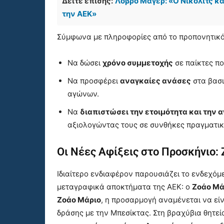
Δείτε επίσης:
Λόβρο Μάγερ: «Ο Νίκολιτς κα
την ΑΕΚ»
Σύμφωνα με πληροφορίες από το προπονητικό ε
Να δώσει
χρόνο συμμετοχής
σε παίκτες πο
Να προσφέρει
αναγκαίες ανάσες
στα βασι
αγώνων.
Να
διαπιστώσει την ετοιμότητα και την
αξιολογώντας τους σε συνθήκες πραγματι
Οι Νέες Αφίξεις στο Προσκήνιο: 
Ιδιαίτερο ενδιαφέρον παρουσιάζει το ενδεχό
μεταγραφικά αποκτήματα της ΑΕΚ: ο
Ζοάο Μά
Ζοάο Μάριο
, η προσαρμογή αναμένεται να εί
δράσης με την Μπεσίκτας. Στη βραχύβια θητε