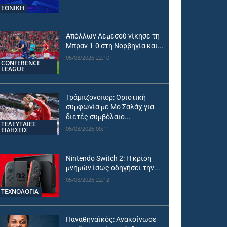
ΕΘΝΙΚΉ
Απόλλων Λεμεσού νίκησε τη
Μπραν 1-0 στη Νορβηγία και...
05/08/2026 22:10
CONFERENCE
LEAGUE
Τράμπζονσπορ: Οριστική
συμφωνία με Μο Σαλάχ για
διετές συμβόλαιο...
ΤΕΛΕΥΤΑΙΕΣ
05/08/2026 00:11
ΕΙΔΗΣΕΙΣ
Nintendo Switch 2: Η κρίση
μνημών ίσως οδηγήσει την...
05/08/2026 22:12
ΤΕΧΝΟΛΟΓΙΑ
Παναθηναϊκός: Ανακοίνωσε