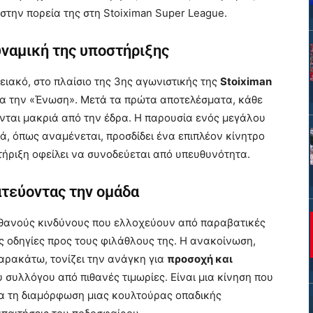
την πορεία της στη Stoiximan Super League.
υναμική της υποστήριξης
ιακό, στο πλαίσιο της 3ης αγωνιστικής της
Stoiximan
για την «Ένωση». Μετά τα πρώτα αποτελέσματα, κάθε
ονται μακριά από την έδρα. Η παρουσία ενός μεγάλου
, όπως αναμένεται, προσδίδει ένα επιπλέον κίνητρο
τήριξη οφείλει να συνοδεύεται από υπευθυνότητα.
τεύοντας την ομάδα
ιθανούς κινδύνους που ελλοχεύουν από παραβατικές
 οδηγίες προς τους φιλάθλους της. Η ανακοίνωση,
αρακάτω, τονίζει την ανάγκη για
προσοχή και
υ συλλόγου από πιθανές τιμωρίες. Είναι μια κίνηση που
ια τη διαμόρφωση μιας κουλτούρας οπαδικής