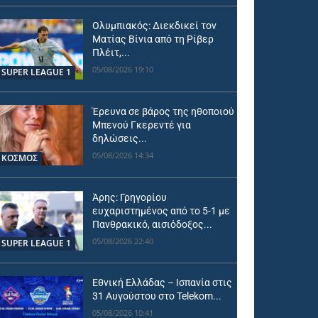
Ολυμπιακός: Διεκδικεί τον
Ματίας Βίνια από τη Ρίβερ
Πλέιτ,...
05/08/2026 19:10
SUPER LEAGUE 1
Έρευνα σε βάρος της ηθοποιού
Μπενού Γκερεντέ για
δηλώσεις...
05/08/2026 14:34
ΚΟΣΜΟΣ
Άρης: Γρηγορίου
ευχαριστημένος από το 5-1 με
Πανθρακικό, αισιόδοξος...
05/08/2026 22:40
SUPER LEAGUE 1
Εθνική Ελλάδας – Ισπανία στις
31 Αυγούστου στο Telekom...
05/08/2026 10:41