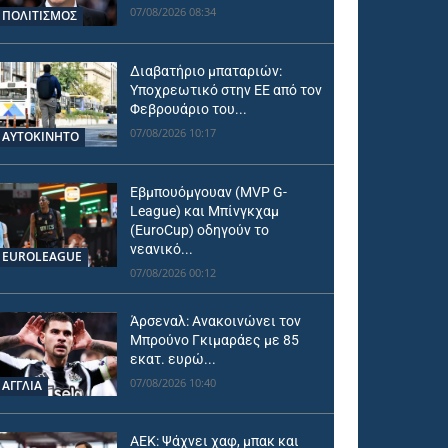
07/08/2026 08:34
ΠΟΛΙΤΙΣΜΟΣ
Διαβατήριο μπαταριών:
Υποχρεωτικό στην ΕΕ από τον
Φεβρουάριο του...
07/08/2026 10:17
ΑΥΤΟΚΙΝΗΤΟ
Εβμπουόμγουαν (MVP G-
League) και Μπίνγκχαμ
(EuroCup) οδηγούν το
νεανικό...
EUROLEAGUE
07/08/2026 00:12
Άρσεναλ: Ανακοινώνει τον
Μπρούνο Γκιμαράες με 85
εκατ. ευρώ...
07/08/2026 10:40
ΑΓΓΛΙΑ
ΑΕΚ: Ψάχνει χαφ, μπακ και