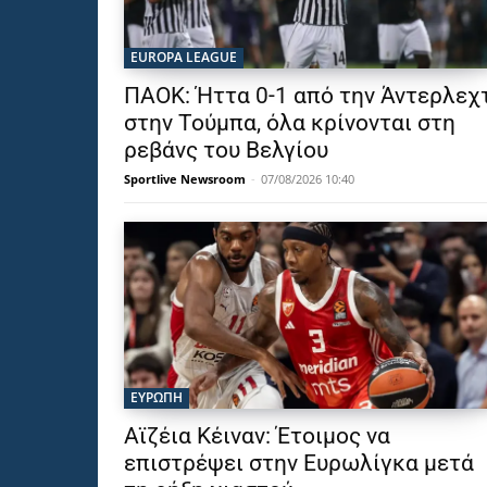
EUROPA LEAGUE
ΠΑΟΚ: Ήττα 0-1 από την Άντερλεχ
στην Τούμπα, όλα κρίνονται στη
ρεβάνς του Βελγίου
Sportlive Newsroom
-
07/08/2026 10:40
ΕΥΡΩΠΗ
Αϊζέια Κέιναν: Έτοιμος να
επιστρέψει στην Ευρωλίγκα μετά