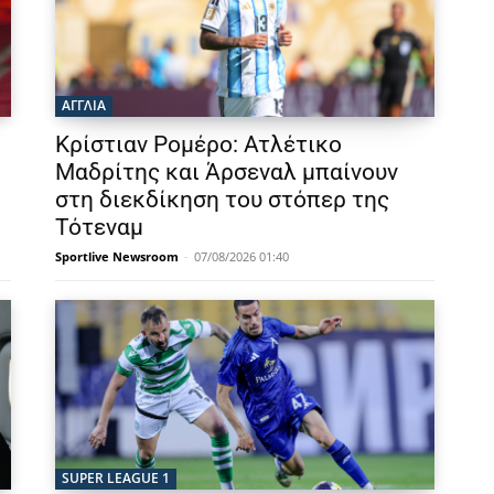
ΑΓΓΛΙΑ
Κρίστιαν Ρομέρο: Ατλέτικο
Μαδρίτης και Άρσεναλ μπαίνουν
στη διεκδίκηση του στόπερ της
Τότεναμ
Sportlive Newsroom
-
07/08/2026 01:40
SUPER LEAGUE 1