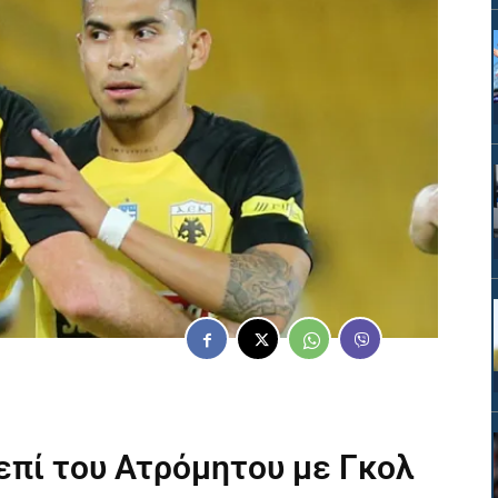
επί του Ατρόμητου με Γκολ