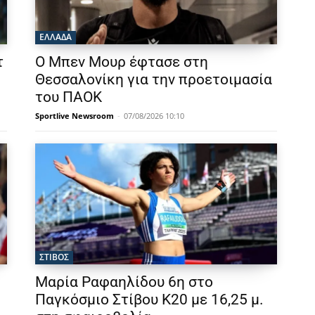
ΕΛΛΑΔΑ
τ
Ο Μπεν Μουρ έφτασε στη
Θεσσαλονίκη για την προετοιμασία
του ΠΑΟΚ
Sportlive Newsroom
-
07/08/2026 10:10
ΣΤΙΒΟΣ
Μαρία Ραφαηλίδου 6η στο
Παγκόσμιο Στίβου Κ20 με 16,25 μ.