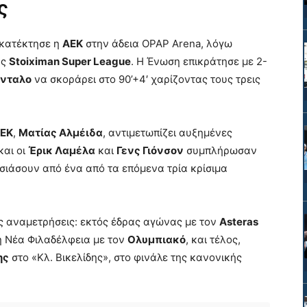
ς
 κατέκτησε η
ΑΕΚ
στην άδεια OPAP Arena, λόγω
ης
Stoiximan Super League
. Η Ένωση επικράτησε με 2-
άνταλο
να σκοράρει στο 90’+4′ χαρίζοντας τους τρεις
ΕΚ
,
Ματίας Αλμέιδα
, αντιμετωπίζει αυξημένες
 και οι
Έρικ Λαμέλα
και
Γενς Γιόνσον
συμπλήρωσαν
ουσιάσουν από ένα από τα επόμενα τρία κρίσιμα
ής αναμετρήσεις: εκτός έδρας αγώνας με τον
Asteras
η Νέα Φιλαδέλφεια με τον
Ολυμπιακό
, και τέλος,
ης
στο «Κλ. Βικελίδης», στο φινάλε της κανονικής