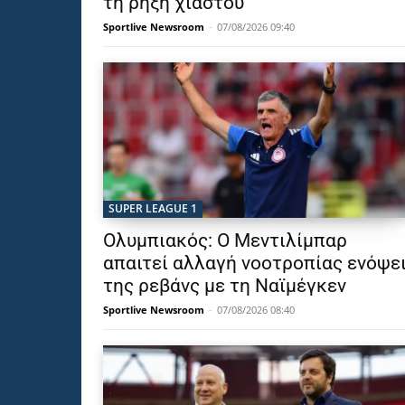
τη ρήξη χιαστού
Sportlive Newsroom
-
07/08/2026 09:40
SUPER LEAGUE 1
Ολυμπιακός: Ο Μεντιλίμπαρ
απαιτεί αλλαγή νοοτροπίας ενόψε
της ρεβάνς με τη Ναϊμέγκεν
Sportlive Newsroom
-
07/08/2026 08:40