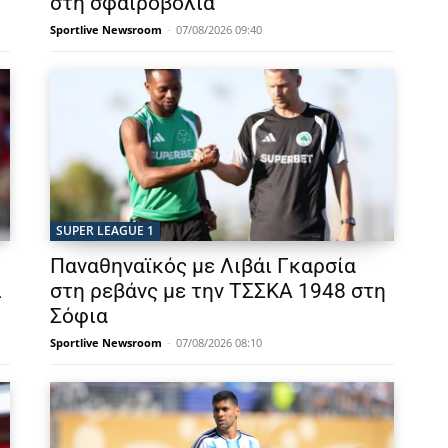
στη σφαιροβολία
Sportlive Newsroom
-
07/08/2026 09:40
SUPER LEAGUE 1
Παναθηναϊκός με Λιβάι Γκαρσία
ι
στη ρεβάνς με την ΤΣΣΚΑ 1948 στη
Σόφια
Sportlive Newsroom
-
07/08/2026 08:10