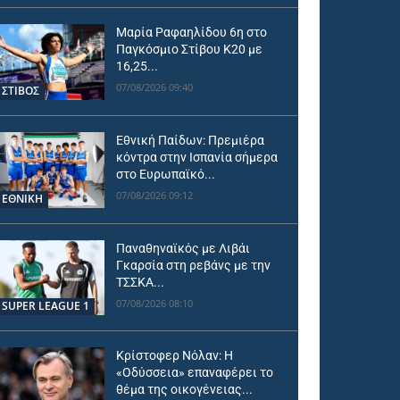
Μαρία Ραφαηλίδου 6η στο
Παγκόσμιο Στίβου Κ20 με
16,25...
07/08/2026 09:40
ΣΤΙΒΟΣ
Εθνική Παίδων: Πρεμιέρα
κόντρα στην Ισπανία σήμερα
στο Ευρωπαϊκό...
07/08/2026 09:12
ΕΘΝΙΚΉ
Παναθηναϊκός με Λιβάι
Γκαρσία στη ρεβάνς με την
ΤΣΣΚΑ...
07/08/2026 08:10
SUPER LEAGUE 1
Κρίστοφερ Νόλαν: Η
«Οδύσσεια» επαναφέρει το
θέμα της οικογένειας...